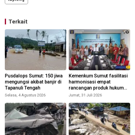
Terkait
n
Pusdalops Sumut: 150 jiwa
Kemenkum Sumut fasilitasi
mengungsi akibat banjir di
harmonisasi empat
Tapanuli Tengah
rancangan produk hukum
daerah Tapteng
Selasa, 4 Agustus 2026
Jumat, 31 Juli 2026
R