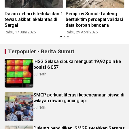
Dalam sehari 6 terluka dan 1
Pemprov Sumut-Tapteng
tewas akibat lakalantas di
bentuk tim percepat validasi
n
Sergai
data korban bencana
Rabu, 17 Juni 2026
Rabu, 29 April 2026
M
Terpopuler - Berita Sumut
IHSG Selasa dibuka menguat 19,92 poin ke
posisi 6.057
Jul 14th
SMGP perkuat literasi kebencanaan siswa di
wilayah rawan gunung api
Jul 16th
Dukung pendidikan, SMGP serahkan Sarpras