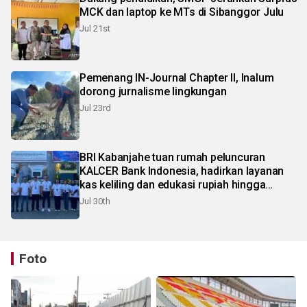
MCK dan laptop ke MTs di Sibanggor Julu
Jul 21st
Pemenang IN-Journal Chapter II, Inalum
dorong jurnalisme lingkungan
Jul 23rd
BRI Kabanjahe tuan rumah peluncuran
KALCER Bank Indonesia, hadirkan layanan
kas keliling dan edukasi rupiah hingga
pelosok Karo
Jul 30th
Foto