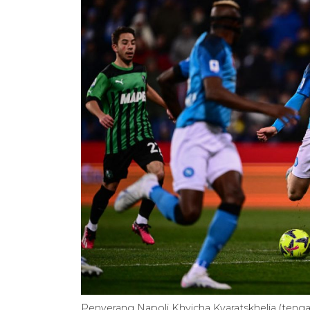
Penyerang Napoli Khvicha Kvaratskhelia (teng