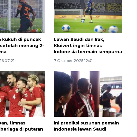
an kukuh di puncak
Lawan Saudi dan Irak,
setelah menang 2-
Kluivert ingin timnas
rma
Indonesia bermain sempurna
26 07:21
7 Oktober 2025 12:41
Ekonomi triwulan II-2026
tumbuh 5,29 persen
2026-08-06 18:45:00
an, timnas
Ini prediksi susunan pemain
 berlaga di putaran
Indonesia lawan Saudi