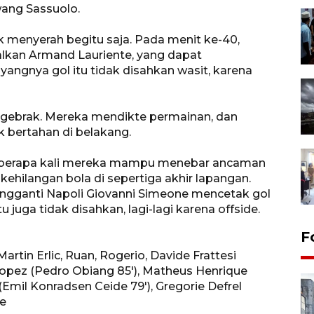
ang Sassuolo.
 menyerah begitu saja. Pada menit ke-40,
lkan Armand Lauriente, yang dapat
yangnya gol itu tidak disahkan wasit, karena
ggebrak. Mereka mendikte permainan, dan
 bertahan di belakang.
Beberapa kali mereka mampu menebar ancaman
ehilangan bola di sepertiga akhir lapangan.
engganti Napoli Giovanni Simeone mencetak gol
 juga tidak disahkan, lagi-lagi karena offside.
F
artin Erlic, Ruan, Rogerio, Davide Frattesi
Lopez (Pedro Obiang 85'), Matheus Henrique
(Emil Konradsen Ceide 79'), Gregorie Defrel
te