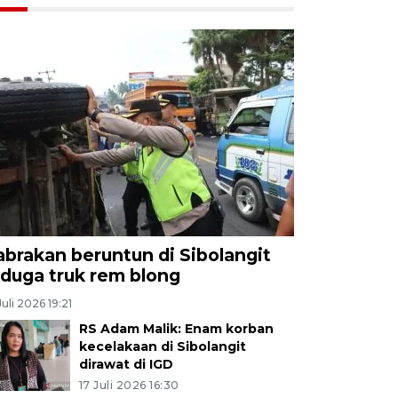
abrakan beruntun di Sibolangit
iduga truk rem blong
Juli 2026 19:21
RS Adam Malik: Enam korban
kecelakaan di Sibolangit
dirawat di IGD
17 Juli 2026 16:30