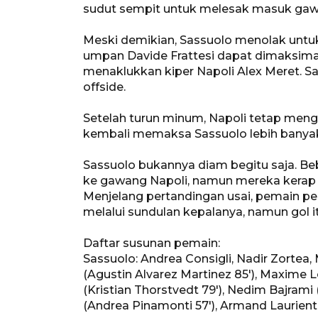
sudut sempit untuk melesak masuk gaw
Meski demikian, Sassuolo menolak untuk
umpan Davide Frattesi dapat dimaksima
menaklukkan kiper Napoli Alex Meret. Sa
offside.
Setelah turun minum, Napoli tetap men
kembali memaksa Sassuolo lebih banyak
Sassuolo bukannya diam begitu saja. 
ke gawang Napoli, namun mereka kerap k
Menjelang pertandingan usai, pemain p
melalui sundulan kepalanya, namun gol itu
Daftar susunan pemain:
Sassuolo: Andrea Consigli, Nadir Zortea, M
(Agustin Alvarez Martinez 85'), Maxime 
(Kristian Thorstvedt 79'), Nedim Bajrami 
(Andrea Pinamonti 57'), Armand Laurien