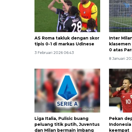
AS Roma takluk dengan skor
Inter Mil
tipis 0-1 di markas Udinese
klasemen 
0 atas Pa
3 Februari 2026 06:43
8 Januari 20
Liga Italia, Pulisic buang
Pekan dep
peluang titik putih, Juventus
Indonesia
dan Milan bermain imbang
keempat