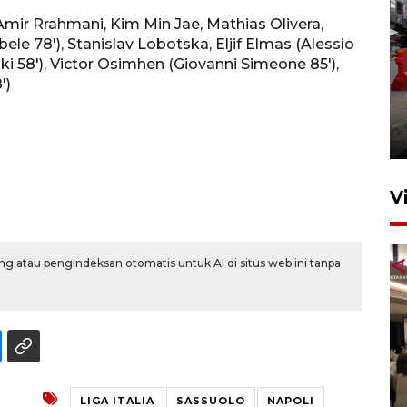
 Amir Rrahmani, Kim Min Jae, Mathias Olivera,
78'), Stanislav Lobotska, Eljif Elmas (Alessio
ski 58'), Victor Osimhen (Giovanni Simeone 85'),
')
Pelaporan SPT Tahunan di
Sumut
27 April 2026 15:34
V
g atau pengindeksan otomatis untuk AI di situs web ini tanpa
Kodam I Bukit Barisan
luncurkan program Kodam
LIGA ITALIA
SASSUOLO
NAPOLI