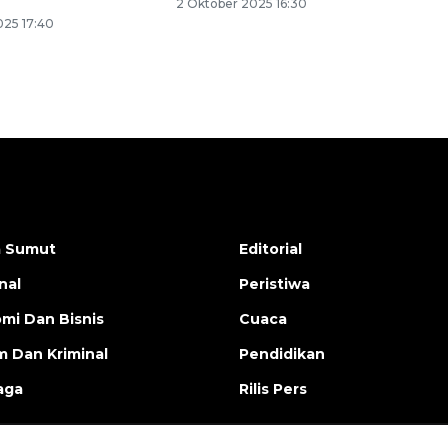
2 Oktober 2025 16:30
025 17:40
a Sumut
Editorial
nal
Peristiwa
mi Dan Bisnis
Cuaca
 Dan Kriminal
Pendidikan
aga
Rilis Pers