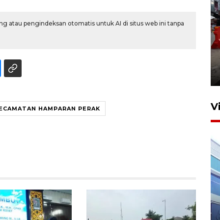
g atau pengindeksan otomatis untuk AI di situs web ini tanpa
Pelaporan SPT Tahunan di
Sumut
27 April 2026 15:34
V
ECAMATAN HAMPARAN PERAK
IDAI perkuat kompetensi
dokter tangani penyakit