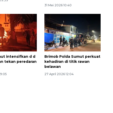
09:39
31 Mei 2026 10:40
ut intensifkan d d
Brimob Polda Sumut perkuat
n tekan peredaran
kehadiran di titik rawan
belawan
Ekspedisi Rupiah Berdaulat
2026 sambangi Papua
19:05
27 April 2026 12:04
2026-08-06 13:15:00