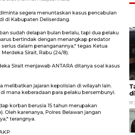
 diminta segera menuntaskan kasus pencabulan
di di Kabupaten Deliserdang.
ban sudah delapan bulan berlalu, tapi dua pelaku
 harus bertindak dengan menangkap predator
h serius dalam penanganannya," tegas Ketua
Merdeka Sirait, Rabu (24/8).
eka Sirait menjawab ANTARA ditanya soal kasus
melibatkan jajaran kepolisian di wilayah lain.
T
di mana keberadaan para pelaku bersembunyi.
d
17 
dap korban berusia 15 tahun merupakan
me). Oleh karenanya, Polres Belawan jangan
a," terangnya.
 AKP