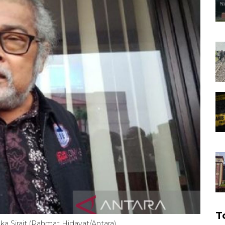
T
 Sirait (Rahmat Hidayat/Antara)