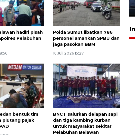
jantung anak
23 Juli 2026 20:04
I
elawan hadiri pisah
Polda Sumut libatkan 786
polres Pelabuhan
personel amankan SPBU dan
jaga pasokan BBM
18:56
16 Juli 2026 15:27
edan bentuk tim
BNCT salurkan delapan sapi
 piutang pajak
dan tiga kambing kurban
 PAD
untuk masyarakat sekitar
Pelabuhan Belawan