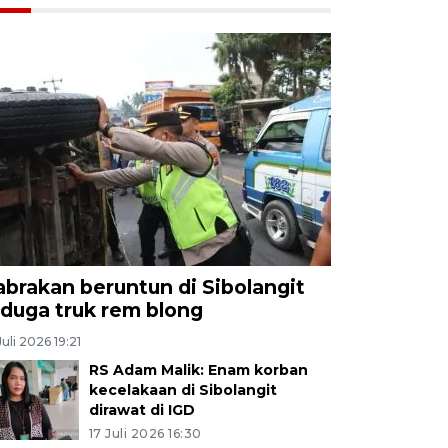
abrakan beruntun di Sibolangit
iduga truk rem blong
Juli 2026 19:21
RS Adam Malik: Enam korban
kecelakaan di Sibolangit
dirawat di IGD
17 Juli 2026 16:30