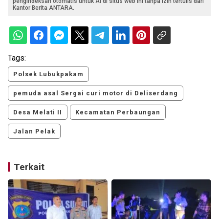
pengindeksan otomatis untuk AI di situs web ini tanpa izin tertulis dari
Kantor Berita ANTARA.
Tags:
Polsek Lubukpakam
pemuda asal Sergai curi motor di Deliserdang
Desa Melati II
Kecamatan Perbaungan
Jalan Pelak
Terkait