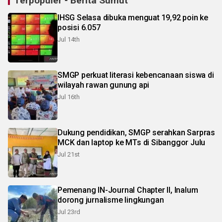
Terpopuler - Berita Sumut
IHSG Selasa dibuka menguat 19,92 poin ke
posisi 6.057
Jul 14th
SMGP perkuat literasi kebencanaan siswa di
wilayah rawan gunung api
Jul 16th
Dukung pendidikan, SMGP serahkan Sarpras
MCK dan laptop ke MTs di Sibanggor Julu
Jul 21st
Pemenang IN-Journal Chapter II, Inalum
dorong jurnalisme lingkungan
Jul 23rd