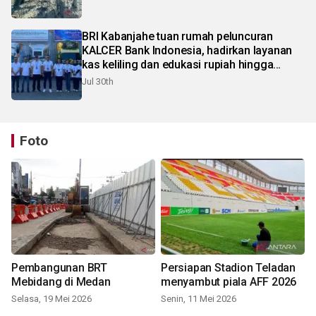
BRI Kabanjahe tuan rumah peluncuran
KALCER Bank Indonesia, hadirkan layanan
kas keliling dan edukasi rupiah hingga
pelosok Karo
Jul 30th
Foto
Pembangunan BRT
Persiapan Stadion Teladan
Mebidang di Medan
menyambut piala AFF 2026
Selasa, 19 Mei 2026
Senin, 11 Mei 2026