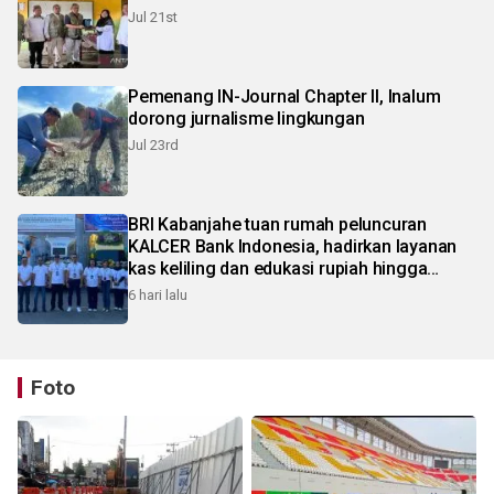
Jul 21st
Pemenang IN-Journal Chapter II, Inalum
dorong jurnalisme lingkungan
Jul 23rd
BRI Kabanjahe tuan rumah peluncuran
KALCER Bank Indonesia, hadirkan layanan
kas keliling dan edukasi rupiah hingga
pelosok Karo
6 hari lalu
Foto