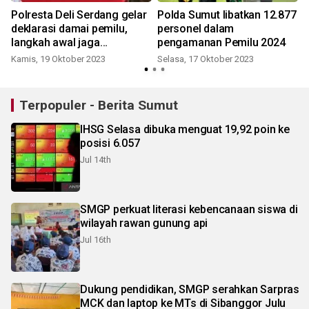
Polresta Deli Serdang gelar
Polda Sumut libatkan 12.877
deklarasi damai pemilu,
personel dalam
langkah awal jaga
pengamanan Pemilu 2024
keamanan
Kamis, 19 Oktober 2023
Selasa, 17 Oktober 2023
Terpopuler - Berita Sumut
IHSG Selasa dibuka menguat 19,92 poin ke
posisi 6.057
Jul 14th
SMGP perkuat literasi kebencanaan siswa di
wilayah rawan gunung api
Jul 16th
Dukung pendidikan, SMGP serahkan Sarpras
MCK dan laptop ke MTs di Sibanggor Julu