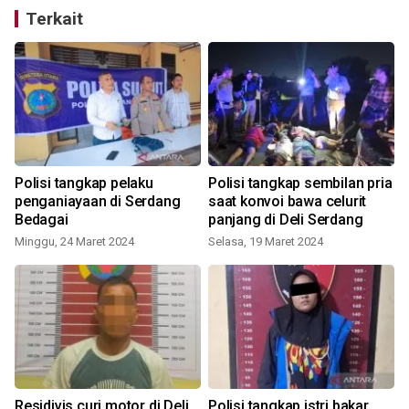
Terkait
Polisi tangkap pelaku
Polisi tangkap sembilan pria
penganiayaan di Serdang
saat konvoi bawa celurit
Bedagai
panjang di Deli Serdang
Minggu, 24 Maret 2024
Selasa, 19 Maret 2024
J
Residivis curi motor di Deli
Polisi tangkap istri bakar