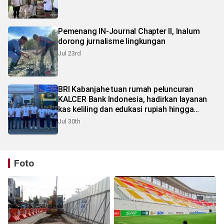
Pemenang IN-Journal Chapter II, Inalum
dorong jurnalisme lingkungan
Jul 23rd
BRI Kabanjahe tuan rumah peluncuran
KALCER Bank Indonesia, hadirkan layanan
kas keliling dan edukasi rupiah hingga
pelosok Karo
Jul 30th
Foto