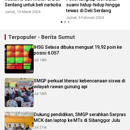
Serdang untuk beli narkoba
suami hidup-hidup hingga
tewas di Deli Serdang
Jumat, 15 Maret 2024
Jumat, 9 Februari 2024
S
Terpopuler - Berita Sumut
IHSG Selasa dibuka menguat 19,92 poin ke
posisi 6.057
Jul 14th
SMGP perkuat literasi kebencanaan siswa di
wilayah rawan gunung api
Jul 16th
Dukung pendidikan, SMGP serahkan Sarpras
MCK dan laptop ke MTs di Sibanggor Julu
Jul 21st