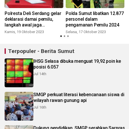
Polresta Deli Serdang gelar
Polda Sumut libatkan 12.877
deklarasi damai pemilu,
personel dalam
langkah awal jaga
pengamanan Pemilu 2024
keamanan
Kamis, 19 Oktober 2023
Selasa, 17 Oktober 2023
Terpopuler - Berita Sumut
IHSG Selasa dibuka menguat 19,92 poin ke
posisi 6.057
Jul 14th
SMGP perkuat literasi kebencanaan siswa di
wilayah rawan gunung api
Jul 16th
Dukung pendidikan, SMGP serahkan Sarpras