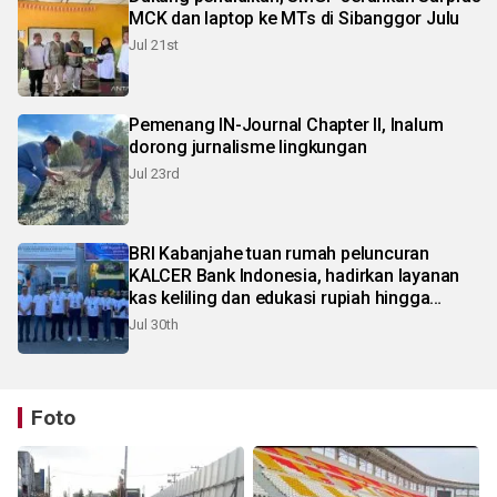
MCK dan laptop ke MTs di Sibanggor Julu
Jul 21st
Pemenang IN-Journal Chapter II, Inalum
dorong jurnalisme lingkungan
Jul 23rd
BRI Kabanjahe tuan rumah peluncuran
KALCER Bank Indonesia, hadirkan layanan
kas keliling dan edukasi rupiah hingga
pelosok Karo
Jul 30th
Foto