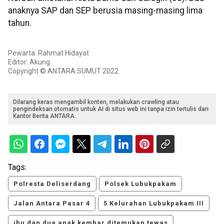
anaknya SAP dan SEP berusia masing-masing lima
tahun.
Pewarta: Rahmat Hidayat
Editor: Akung
Copyright © ANTARA SUMUT 2022
Dilarang keras mengambil konten, melakukan crawling atau
pengindeksan otomatis untuk AI di situs web ini tanpa izin tertulis dari
Kantor Berita ANTARA.
Tags:
Polresta Deliserdang
Polsek Lubukpakam
Jalan Antara Pasar 4
5 Kelurahan Lubukpakam III
ibu dan dua anak kembar ditemukan tewas