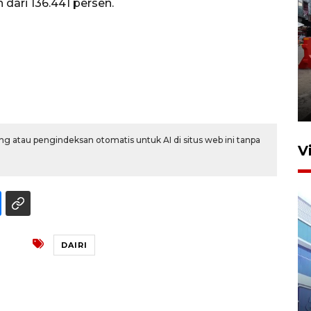
 dari 136.441 persen.
Pelaporan SPT Tahunan di
Sumut
27 April 2026 15:34
g atau pengindeksan otomatis untuk AI di situs web ini tanpa
V
DAIRI
IDAI perkuat kompetensi
dokter tangani penyakit