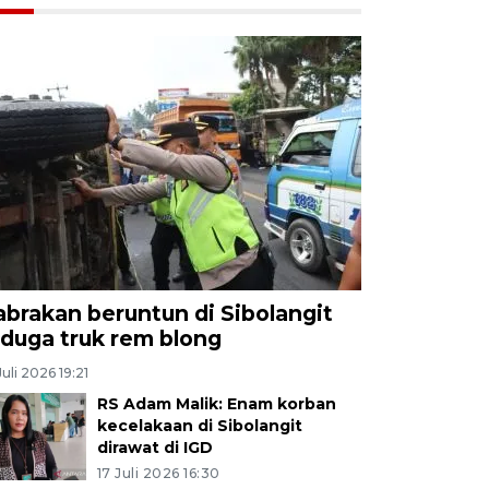
abrakan beruntun di Sibolangit
iduga truk rem blong
Juli 2026 19:21
RS Adam Malik: Enam korban
kecelakaan di Sibolangit
dirawat di IGD
17 Juli 2026 16:30