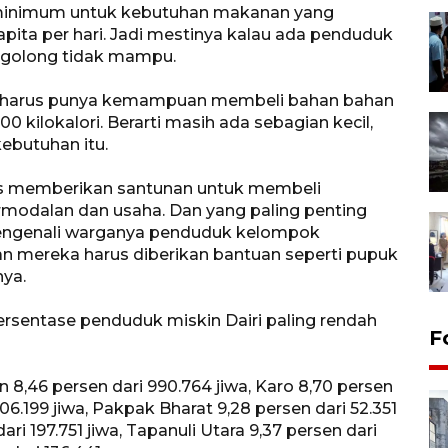
minimum untuk kebutuhan makanan yang
apita per hari. Jadi mestinya kalau ada penduduk
tergolong tidak mampu.
 harus punya kemampuan membeli bahan bahan
 kilokalori. Berarti masih ada sebagian kecil,
kebutuhan itu.
us memberikan santunan untuk membeli
modalan dan usaha. Dan yang paling penting
mengenali warganya penduduk kelompok
n mereka harus diberikan bantuan seperti pupuk
anya.
persentase penduduk miskin Dairi paling rendah
F
8,46 persen dari 990.764 jiwa, Karo 8,70 persen
206.199 jiwa, Pakpak Bharat 9,28 persen dari 52.351
i 197.751 jiwa, Tapanuli Utara 9,37 persen dari