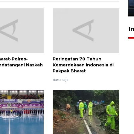
jantung anak
23 Juli 2026 20:04
I
arat-Polres-
Peringatan 70 Tahun
ndatangani Naskah
Kemerdekaan Indonesia di
Pakpak Bharat
baru saja