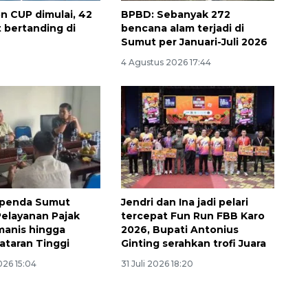
on CUP dimulai, 42
BPBD: Sebanyak 272
 bertanding di
bencana alam terjadi di
Sumut per Januari-Juli 2026
u
4 Agustus 2026 17:44
Ekspedisi Rupiah Berdaulat
2026 sambangi Papua
apenda Sumut
Jendri dan Ina jadi pelari
Pelayanan Pajak
tercepat Fun Run FBB Karo
2026-08-06 13:15:00
manis hingga
2026, Bupati Antonius
ataran Tinggi
Ginting serahkan trofi Juara
026 15:04
31 Juli 2026 18:20