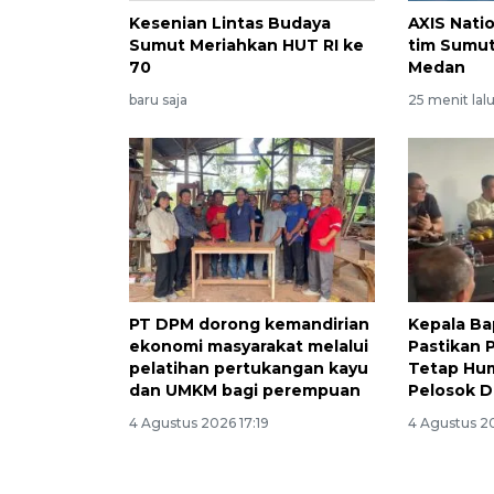
Kesenian Lintas Budaya
AXIS Nati
Sumut Meriahkan HUT RI ke
tim Sumut
70
Medan
baru saja
25 menit lal
PT DPM dorong kemandirian
Kepala B
ekonomi masyarakat melalui
Pastikan 
pelatihan pertukangan kayu
Tetap Hu
dan UMKM bagi perempuan
Pelosok D
4 Agustus 2026 17:19
4 Agustus 2