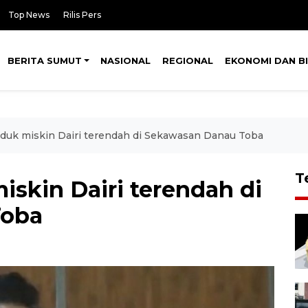
Top News
Rilis Pers
BERITA SUMUT
NASIONAL
REGIONAL
EKONOMI DAN BI
duk miskin Dairi terendah di Sekawasan Danau Toba
T
skin Dairi terendah di
Toba