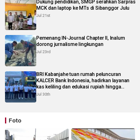
Dukung pendidikan, SMGP serahkan Sarpras
MCK dan laptop ke MTs di Sibanggor Julu
Jul 21st
Pemenang IN-Journal Chapter II, Inalum
dorong jurnalisme lingkungan
Jul 23rd
BRI Kabanjahe tuan rumah peluncuran
KALCER Bank Indonesia, hadirkan layanan
kas keliling dan edukasi rupiah hingga
pelosok Karo
Jul 30th
Foto