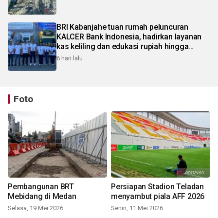
BRI Kabanjahe tuan rumah peluncuran
KALCER Bank Indonesia, hadirkan layanan
kas keliling dan edukasi rupiah hingga
pelosok Karo
6 hari lalu
Foto
Pembangunan BRT
Persiapan Stadion Teladan
Mebidang di Medan
menyambut piala AFF 2026
Selasa, 19 Mei 2026
Senin, 11 Mei 2026