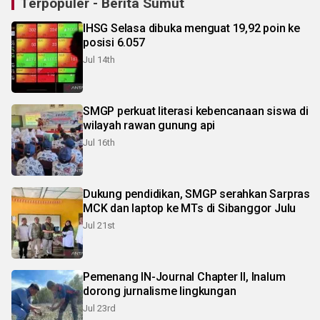
Terpopuler - Berita Sumut
IHSG Selasa dibuka menguat 19,92 poin ke
posisi 6.057
Jul 14th
SMGP perkuat literasi kebencanaan siswa di
wilayah rawan gunung api
Jul 16th
Dukung pendidikan, SMGP serahkan Sarpras
MCK dan laptop ke MTs di Sibanggor Julu
Jul 21st
Pemenang IN-Journal Chapter II, Inalum
dorong jurnalisme lingkungan
Jul 23rd