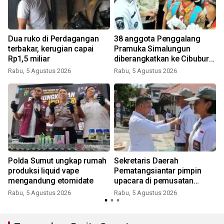
Dua ruko di Perdagangan
38 anggota Penggalang
terbakar, kerugian capai
Pramuka Simalungun
Rp1,5 miliar
diberangkatkan ke Cibubur
ikuti Jamnas 2026
Rabu, 5 Agustus 2026
Rabu, 5 Agustus 2026
Polda Sumut ungkap rumah
Sekretaris Daerah
produksi liquid vape
Pematangsiantar pimpin
mengandung etomidate
upacara di pemusatan
latihan calon Paskibraka
Rabu, 5 Agustus 2026
Rabu, 5 Agustus 2026