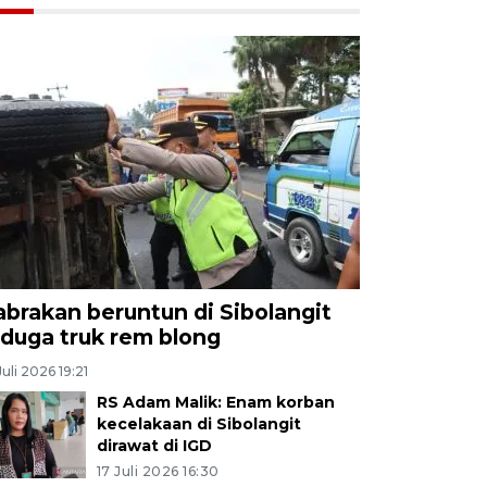
abrakan beruntun di Sibolangit
iduga truk rem blong
Juli 2026 19:21
RS Adam Malik: Enam korban
kecelakaan di Sibolangit
dirawat di IGD
17 Juli 2026 16:30