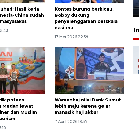
jantung anak
hari: Hasil kerja
Kontes burung berkicau,
23 Juli 2026 20:04
nesia-China sudah
Bobby dukung
 masyarakat
penyelenggaraan berskala
nasional
I
15:43
17 Mei 2026 22:59
dik potensi
Wamenhaj nilai Bank Sumut
n Medan lewat
lebih maju karena gelar
liner dan Muslim
manasik haji akbar
Tourism
7 April 2026 18:57
6:18