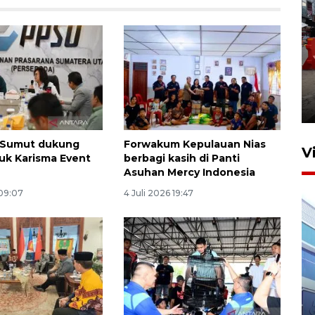
Pelaporan SPT Tahunan di
Sumut
27 April 2026 15:34
 Sumut dukung
Forwakum Kepulauan Nias
V
k Karisma Event
berbagi kasih di Panti
a
Asuhan Mercy Indonesia
 09:07
4 Juli 2026 19:47
IDAI perkuat kompetensi
dokter tangani penyakit