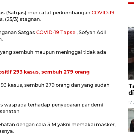
ugas (Satgas) mencatat perkembangan
COVID-19
, (25/3) stagnan.
anganan Satgas
COVID-19 Tapsel
, Sofyan Adil
m.
, yang sembuh maupun meninggal tidak ada
sitif 293 kasus, sembuh 279 orang
k 293 kasus, sembuh 279 orang dan yang sudah
T
d
17 
rus waspada terhadap penyebaran pandemi
sehatan.
sehatan dengan cara 3 M yakni memakai masker,
asnya.