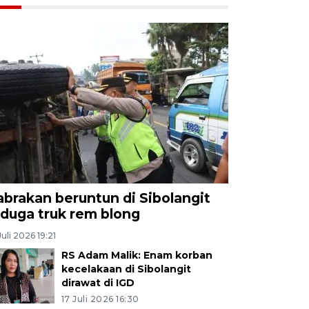
abrakan beruntun di Sibolangit
iduga truk rem blong
Juli 2026 19:21
RS Adam Malik: Enam korban
kecelakaan di Sibolangit
dirawat di IGD
17 Juli 2026 16:30