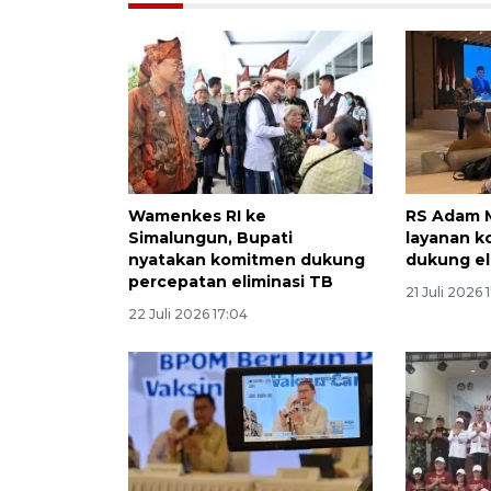
Wamenkes RI ke
RS Adam M
Simalungun, Bupati
layanan k
nyatakan komitmen dukung
dukung el
percepatan eliminasi TB
21 Juli 2026 
22 Juli 2026 17:04