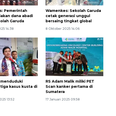
: Pemerintah
Wamenkes: Sekolah Garuda
iakan dana abadi
cetak generasi unggul
olah Garuda
bersaing tingkat global
025 14:38
8 Oktober 2025 14:06
a menduduki
RS Adam Malik miliki PET
tiga kasus kusta di
Scan kanker pertama di
Sumatera
025 13:52
17 Januari 2025 09:58