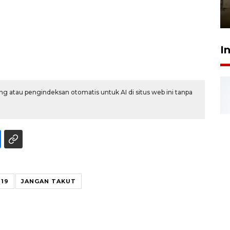
Berhaji
27 Juli 2026 20:00
I
g atau pengindeksan otomatis untuk AI di situs web ini tanpa
 19
JANGAN TAKUT