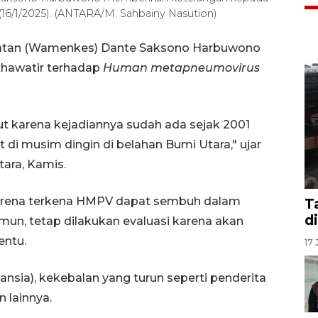
16/1/2025). (ANTARA/M. Sahbainy Nasution)
hatan (Wamenkes) Dante Saksono Harbuwono
khawatir terhadap
Human metapneumovirus
ut karena kejadiannya sudah ada sejak 2001
 di musim dingin di belahan Bumi Utara," ujar
ara, Kamis.
karena terkena HMPV dapat sembuh dalam
T
d
amun, tetap dilakukan evaluasi karena akan
entu.
17 
lansia), kekebalan yang turun seperti penderita
n lainnya.