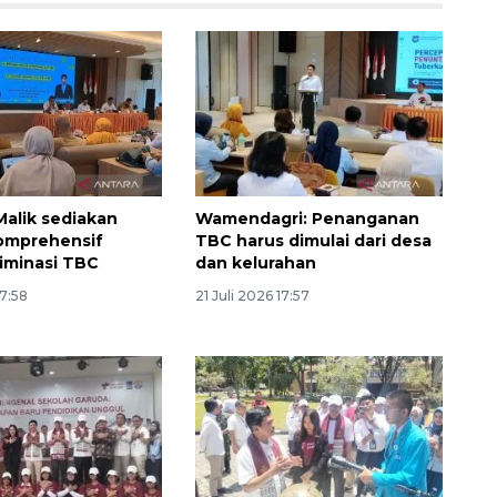
alik sediakan
Wamendagri: Penanganan
omprehensif
TBC harus dimulai dari desa
iminasi TBC
dan kelurahan
160 ribu sambungan baru
17:58
21 Juli 2026 17:57
jaringan gas 2026
2026-08-07 18:00:00