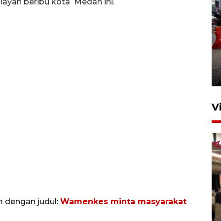
layah beribu kota Medan ini.
Pelaporan SPT Tahunan di
Sumut
27 April 2026 15:34
V
Kodam I Bukit Barisan
m dengan judul:
Wamenkes minta masyarakat
luncurkan program Kodam