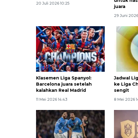
untuk has
20 Juli 2026 10:25
juara
29 Juni 202
Klasemen Liga Spanyol:
Jadwal Lig
Barcelona juara setelah
ke Liga C
kalahkan Real Madrid
sengit
11 Mei 2026 14:43
8 Mei 2026 1