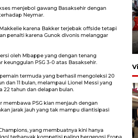
ukses menjebol gawang Basaksehir dengan
 terhadap Neymar.
 Makkelie karena Bakker terjebak offside tetapi
Pelaporan SPT Tahunan di
 penalti karena Gunok divonis melanggar
Sumut
27 April 2026 15:34
versi oleh Mbappe yang dengan tenang
keunggulan PSG 3-0 atas Basaksehir.
V
 pemain termuda yang berhasil mengoleksi 20
un dan 11 bulan, melampaui Lionel Messi yang
a 22 tahun dan delapan bulan.
mar membawa PSG kian menjauh dengan
kan jarak jauh yang tak mampu diantisipasi
Kodam I Bukit Barisan
ga Champions, yang membuatnya kini hanya
luncurkan program Kodam
trigol terbanyak kompetisi paling bergengsi Eropa