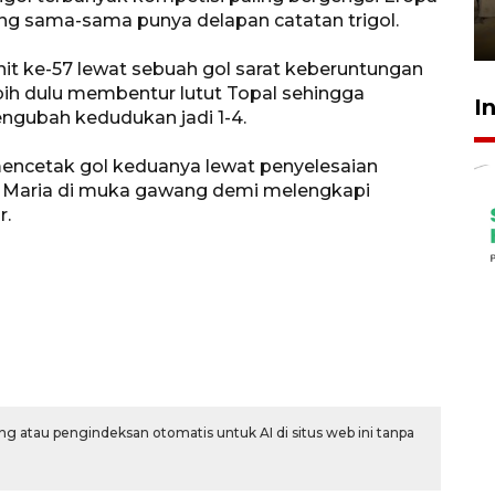
Berhaji
ang sama-sama punya delapan catatan trigol.
27 Juli 2026 20:00
 ke-57 lewat sebuah gol sarat keberuntungan
ebih dulu membentur lutut Topal sehingga
I
gubah kedudukan jadi 1-4.
encetak gol keduanya lewat penyelesaian
 Maria di muka gawang demi melengkapi
r.
g atau pengindeksan otomatis untuk AI di situs web ini tanpa