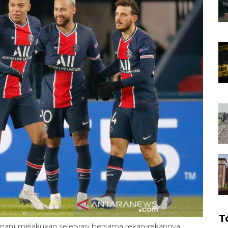
T
anan) melakukan selebrasi bersama rekan-rekannya