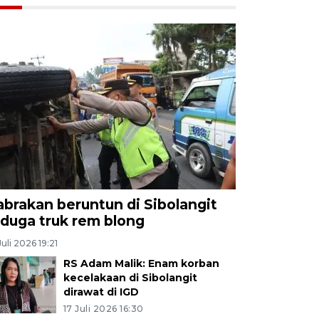
abrakan beruntun di Sibolangit
iduga truk rem blong
Juli 2026 19:21
RS Adam Malik: Enam korban
kecelakaan di Sibolangit
dirawat di IGD
17 Juli 2026 16:30