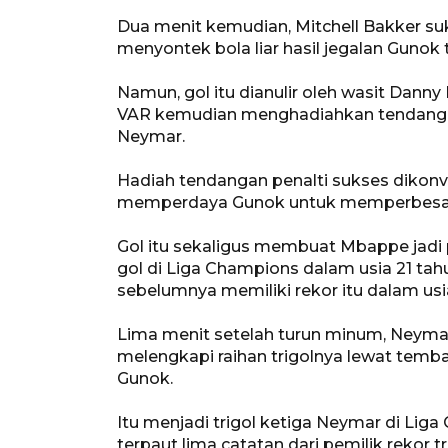
Dua menit kemudian, Mitchell Bakker s
menyontek bola liar hasil jegalan Gunok
Namun, gol itu dianulir oleh wasit Danny
VAR kemudian menghadiahkan tendangan
Neymar.
Hadiah tendangan penalti sukses dikon
memperdaya Gunok untuk memperbesar 
Gol itu sekaligus membuat Mbappe jadi
gol di Liga Champions dalam usia 21 tah
sebelumnya memiliki rekor itu dalam usi
Lima menit setelah turun minum, Ney
melengkapi raihan trigolnya lewat temba
Gunok.
Itu menjadi trigol ketiga Neymar di Li
terpaut lima catatan dari pemilik rekor 