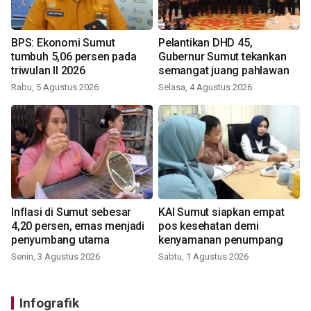
BPS: Ekonomi Sumut
Pelantikan DHD 45,
tumbuh 5,06 persen pada
Gubernur Sumut tekankan
triwulan II 2026
semangat juang pahlawan
Rabu, 5 Agustus 2026
Selasa, 4 Agustus 2026
Inflasi di Sumut sebesar
KAI Sumut siapkan empat
4,20 persen, emas menjadi
pos kesehatan demi
penyumbang utama
kenyamanan penumpang
Senin, 3 Agustus 2026
Sabtu, 1 Agustus 2026
Infografik