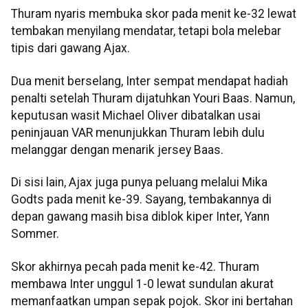
Thuram nyaris membuka skor pada menit ke-32 lewat
tembakan menyilang mendatar, tetapi bola melebar
tipis dari gawang Ajax.
Dua menit berselang, Inter sempat mendapat hadiah
penalti setelah Thuram dijatuhkan Youri Baas. Namun,
keputusan wasit Michael Oliver dibatalkan usai
peninjauan VAR menunjukkan Thuram lebih dulu
melanggar dengan menarik jersey Baas.
Di sisi lain, Ajax juga punya peluang melalui Mika
Godts pada menit ke-39. Sayang, tembakannya di
depan gawang masih bisa diblok kiper Inter, Yann
Sommer.
Skor akhirnya pecah pada menit ke-42. Thuram
membawa Inter unggul 1-0 lewat sundulan akurat
memanfaatkan umpan sepak pojok. Skor ini bertahan