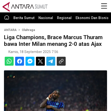
Berita Sumut
Nasional
Regional
Ekonomi Dan Bisnis
ANTARA
Olahraga
Liga Champions, Brace Marcus Thuram
bawa Inter Milan menang 2-0 atas Ajax
Kamis, 18 September 2025 7:56