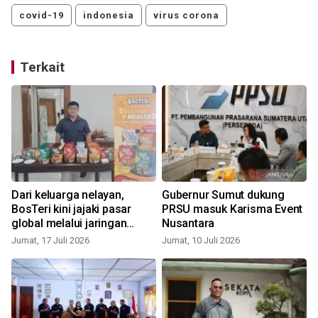
covid-19
indonesia
virus corona
Terkait
Dari keluarga nelayan,
Gubernur Sumut dukung
BosTeri kini jajaki pasar
PRSU masuk Karisma Event
global melalui jaringan
Nusantara
KKSU
Jumat, 17 Juli 2026
Jumat, 10 Juli 2026
S