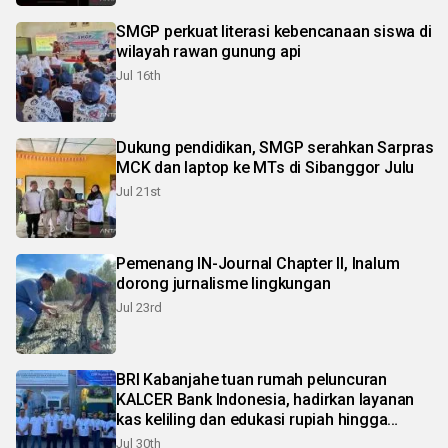
SMGP perkuat literasi kebencanaan siswa di
wilayah rawan gunung api
Jul 16th
Dukung pendidikan, SMGP serahkan Sarpras
MCK dan laptop ke MTs di Sibanggor Julu
Jul 21st
Pemenang IN-Journal Chapter II, Inalum
dorong jurnalisme lingkungan
Jul 23rd
BRI Kabanjahe tuan rumah peluncuran
KALCER Bank Indonesia, hadirkan layanan
kas keliling dan edukasi rupiah hingga
pelosok Karo
Jul 30th