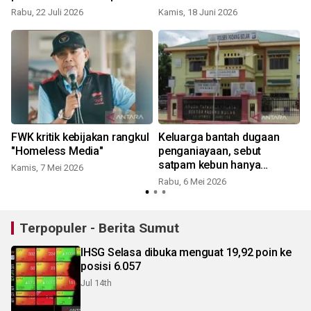
NasDem
Rabu, 22 Juli 2026
Kamis, 18 Juni 2026
FWK kritik kebijakan rangkul
Keluarga bantah dugaan
"Homeless Media"
penganiayaan, sebut
satpam kebun hanya
Kamis, 7 Mei 2026
amankan terduga pencuri
Rabu, 6 Mei 2026
J
sawit
Terpopuler - Berita Sumut
IHSG Selasa dibuka menguat 19,92 poin ke
posisi 6.057
Jul 14th