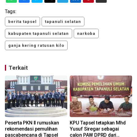
Tags:
berita tapsel
tapanuli selatan
kabupaten tapanuli selatan
narkoba
ganja kering ratusan kilo
Terkait
Peserta PKN II rumuskan
KPU Tapsel tetapkan Mhd
rekomendasi pemulihan
Yusuf Siregar sebagai
pascabencana di Tapsel
calon PAW DPRD dari