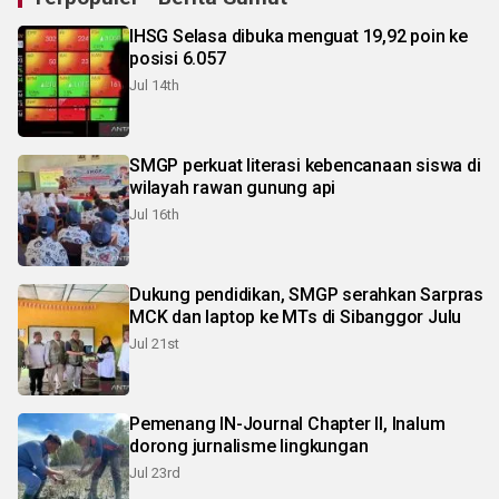
IHSG Selasa dibuka menguat 19,92 poin ke
posisi 6.057
Jul 14th
SMGP perkuat literasi kebencanaan siswa di
wilayah rawan gunung api
Jul 16th
Dukung pendidikan, SMGP serahkan Sarpras
MCK dan laptop ke MTs di Sibanggor Julu
Jul 21st
Pemenang IN-Journal Chapter II, Inalum
dorong jurnalisme lingkungan
Jul 23rd