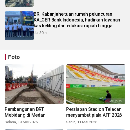
BRI Kabanjahe tuan rumah peluncuran
KALCER Bank Indonesia, hadirkan layanan
kas keliling dan edukasi rupiah hingga
pelosok Karo
Jul 30th
Foto
Pembangunan BRT
Persiapan Stadion Teladan
Mebidang di Medan
menyambut piala AFF 2026
Selasa, 19 Mei 2026
Senin, 11 Mei 2026