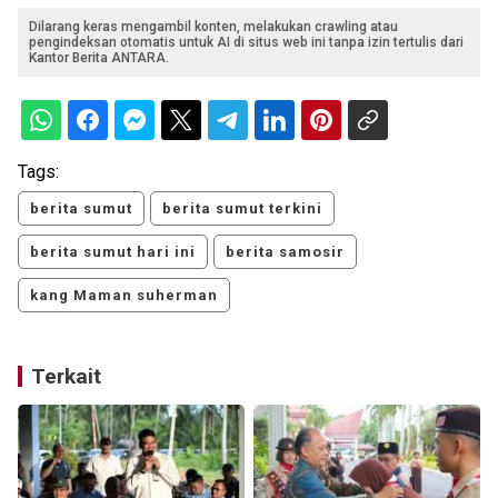
Dilarang keras mengambil konten, melakukan crawling atau
pengindeksan otomatis untuk AI di situs web ini tanpa izin tertulis dari
Kantor Berita ANTARA.
Tags:
berita sumut
berita sumut terkini
berita sumut hari ini
berita samosir
kang Maman suherman
Terkait