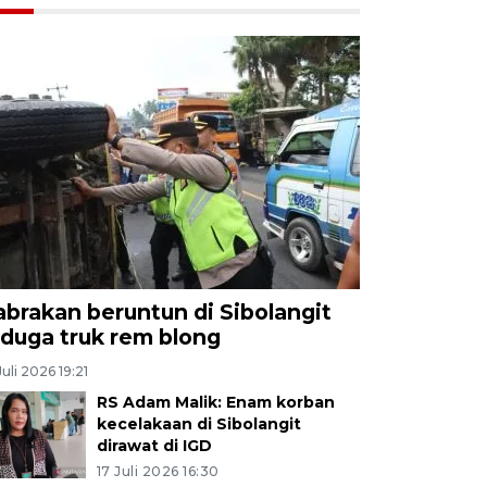
abrakan beruntun di Sibolangit
iduga truk rem blong
Juli 2026 19:21
RS Adam Malik: Enam korban
kecelakaan di Sibolangit
dirawat di IGD
17 Juli 2026 16:30