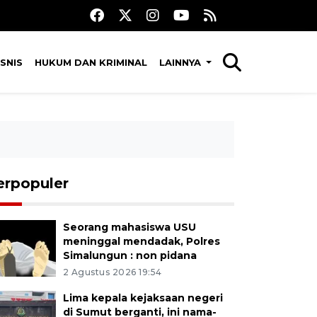
SNIS
HUKUM DAN KRIMINAL
LAINNYA
erpopuler
Seorang mahasiswa USU
meninggal mendadak, Polres
Simalungun : non pidana
2 Agustus 2026 19:54
Lima kepala kejaksaan negeri
di Sumut berganti, ini nama-