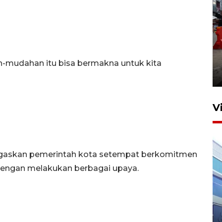
Pelaporan SPT Tahunan di
Sumut
ah-mudahan itu bisa bermakna untuk kita
27 April 2026 15:34
V
gaskan pemerintah kota setempat berkomitmen
 dengan melakukan berbagai upaya.
IDAI perkuat kompetensi
dokter tangani penyakit