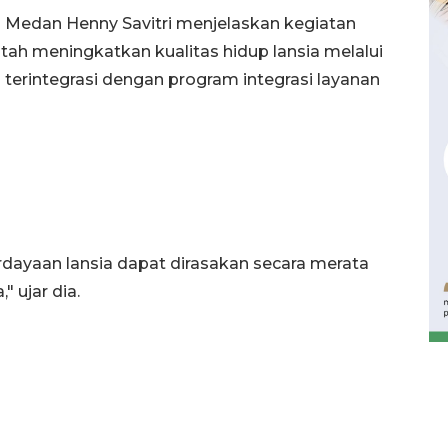
 Medan Henny Savitri menjelaskan kegiatan
tah meningkatkan kualitas hidup lansia melalui
terintegrasi dengan program integrasi layanan
ayaan lansia dapat dirasakan secara merata
Waspadai penyakit saat
musim kemarau
" ujar dia.
2026-08-05 12:00:00