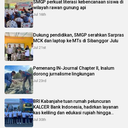
SMGP perkuat literasi kebencanaan siswa di
wilayah rawan gunung api
Jul 16th
Dukung pendidikan, SMGP serahkan Sarpras
MCK dan laptop ke MTs di Sibanggor Julu
Jul 21st
Pemenang IN-Journal Chapter II, Inalum
dorong jurnalisme lingkungan
Jul 23rd
BRI Kabanjahe tuan rumah peluncuran
KALCER Bank Indonesia, hadirkan layanan
kas keliling dan edukasi rupiah hingga
pelosok Karo
Jul 30th