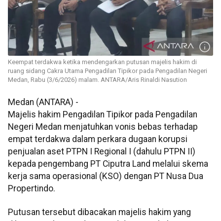
Keempat terdakwa ketika mendengarkan putusan majelis hakim di
ruang sidang Cakra Utama Pengadilan Tipikor pada Pengadilan Negeri
Medan, Rabu (3/6/2026) malam. ANTARA/Aris Rinaldi Nasution
Medan (ANTARA) -
Majelis hakim Pengadilan Tipikor pada Pengadilan
Negeri Medan menjatuhkan vonis bebas terhadap
empat terdakwa dalam perkara dugaan korupsi
penjualan aset PTPN I Regional I (dahulu PTPN II)
kepada pengembang PT Ciputra Land melalui skema
kerja sama operasional (KSO) dengan PT Nusa Dua
Propertindo.
Putusan tersebut dibacakan majelis hakim yang