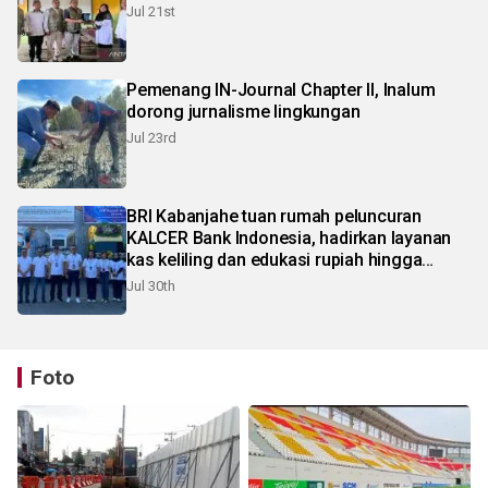
Jul 21st
Pemenang IN-Journal Chapter II, Inalum
dorong jurnalisme lingkungan
Jul 23rd
BRI Kabanjahe tuan rumah peluncuran
KALCER Bank Indonesia, hadirkan layanan
kas keliling dan edukasi rupiah hingga
pelosok Karo
Jul 30th
Foto