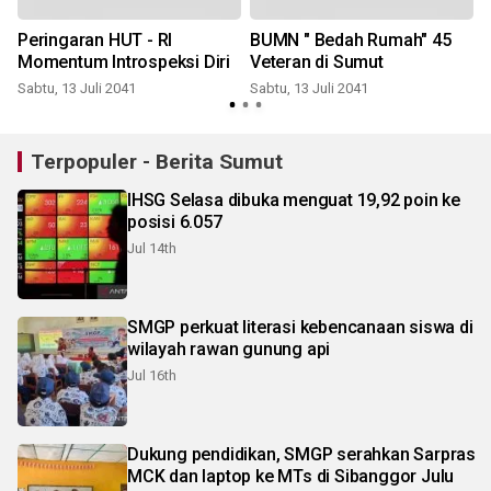
Peringaran HUT - RI
BUMN " Bedah Rumah" 45
Momentum Introspeksi Diri
Veteran di Sumut
Sabtu, 13 Juli 2041
Sabtu, 13 Juli 2041
S
Terpopuler - Berita Sumut
IHSG Selasa dibuka menguat 19,92 poin ke
posisi 6.057
Jul 14th
SMGP perkuat literasi kebencanaan siswa di
wilayah rawan gunung api
Jul 16th
Dukung pendidikan, SMGP serahkan Sarpras
MCK dan laptop ke MTs di Sibanggor Julu