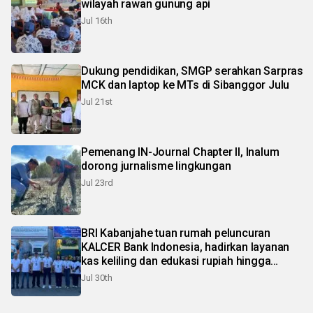
wilayah rawan gunung api
Jul 16th
Dukung pendidikan, SMGP serahkan Sarpras
MCK dan laptop ke MTs di Sibanggor Julu
Jul 21st
Pemenang IN-Journal Chapter II, Inalum
dorong jurnalisme lingkungan
Jul 23rd
BRI Kabanjahe tuan rumah peluncuran
KALCER Bank Indonesia, hadirkan layanan
kas keliling dan edukasi rupiah hingga
pelosok Karo
Jul 30th