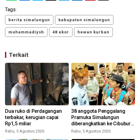
Tags:
berita simalungun
kabupaten simalungun
muhammadiysh
48 ekor
hewan kurban
Terkait
Dua ruko di Perdagangan
38 anggota Penggalang
terbakar, kerugian capai
Pramuka Simalungun
Rp1,5 miliar
diberangkatkan ke Cibubur
ikuti Jamnas 2026
Rabu, 5 Agustus 2026
Rabu, 5 Agustus 2026