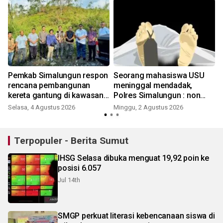
,
Pemkab Simalungun respon
Seorang mahasiswa USU
rencana pembangunan
meninggal mendadak,
kereta gantung di kawasan
Polres Simalungun : non
Danau Toba
pidana
Selasa, 4 Agustus 2026
Minggu, 2 Agustus 2026
J
Terpopuler - Berita Sumut
IHSG Selasa dibuka menguat 19,92 poin ke
posisi 6.057
Jul 14th
SMGP perkuat literasi kebencanaan siswa di