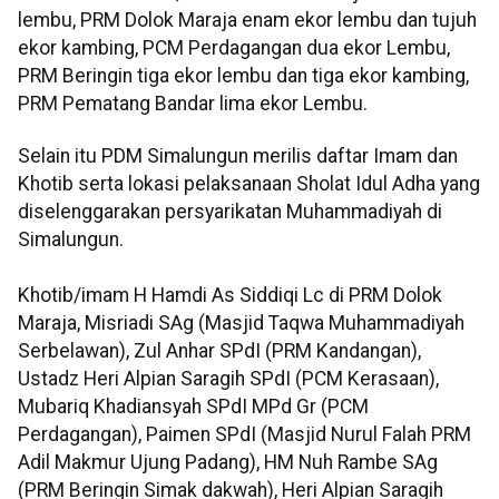
lembu, PRM Dolok Maraja enam ekor lembu dan tujuh
ekor kambing, PCM Perdagangan dua ekor Lembu,
PRM Beringin tiga ekor lembu dan tiga ekor kambing,
PRM Pematang Bandar lima ekor Lembu.
Selain itu PDM Simalungun merilis daftar Imam dan
Khotib serta lokasi pelaksanaan Sholat Idul Adha yang
diselenggarakan persyarikatan Muhammadiyah di
Simalungun.
Khotib/imam H Hamdi As Siddiqi Lc di PRM Dolok
Maraja, Misriadi SAg (Masjid Taqwa Muhammadiyah
Serbelawan), Zul Anhar SPdI (PRM Kandangan),
Ustadz Heri Alpian Saragih SPdI (PCM Kerasaan),
Mubariq Khadiansyah SPdI MPd Gr (PCM
Perdagangan), Paimen SPdI (Masjid Nurul Falah PRM
Adil Makmur Ujung Padang), HM Nuh Rambe SAg
(PRM Beringin Simak dakwah), Heri Alpian Saragih