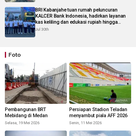
BRI Kabanjahe tuan rumah peluncuran
KALCER Bank Indonesia, hadirkan layanan
kas keliling dan edukasi rupiah hingga
pelosok Karo
Jul 30th
Foto
Pembangunan BRT
Persiapan Stadion Teladan
Mebidang di Medan
menyambut piala AFF 2026
Selasa, 19 Mei 2026
Senin, 11 Mei 2026