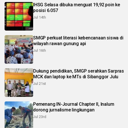
IHSG Selasa dibuka menguat 19,92 poin ke
posisi 6.057
Jul 14th
SMGP perkuat literasi kebencanaan siswa di
wilayah rawan gunung api
Jul 16th
Dukung pendidikan, SMGP serahkan Sarpras
MCK dan laptop ke MTs di Sibanggor Julu
Jul 21st
Pemenang IN-Journal Chapter II, Inalum
dorong jurnalisme lingkungan
Jul 23rd