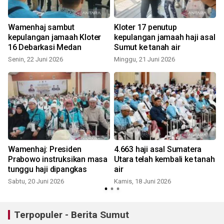
Wamenhaj sambut
Kloter 17 penutup
kepulangan jamaah Kloter
kepulangan jamaah haji asal
16 Debarkasi Medan
Sumut ke tanah air
Senin, 22 Juni 2026
Minggu, 21 Juni 2026
K
Wamenhaj: Presiden
4.663 haji asal Sumatera
Prabowo instruksikan masa
Utara telah kembali ke tanah
tunggu haji dipangkas
air
Sabtu, 20 Juni 2026
Kamis, 18 Juni 2026
R
Terpopuler - Berita Sumut