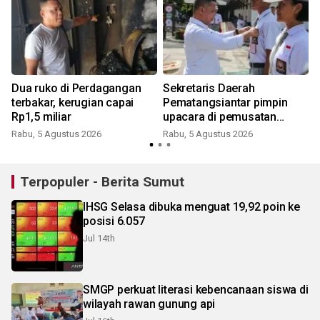
Dua ruko di Perdagangan
Sekretaris Daerah
terbakar, kerugian capai
Pematangsiantar pimpin
Rp1,5 miliar
upacara di pemusatan
latihan calon Paskibraka
Rabu, 5 Agustus 2026
Rabu, 5 Agustus 2026
J
Terpopuler - Berita Sumut
IHSG Selasa dibuka menguat 19,92 poin ke
posisi 6.057
Jul 14th
SMGP perkuat literasi kebencanaan siswa di
wilayah rawan gunung api