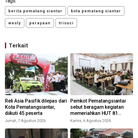
Tags:
berita pematang siantar
kota pematang siantar
wesly
perayaan
trisuci
Terkait
Reli Asia Pasifik dilepas dari
Pemkot Pematangsiantar
Kota Pematangsiantar,
sebut beragam kegiatan
diikuti 45 peserta
memeriahkan HUT 81
Kemerdekaan RI
Jumat, 7 Agustus 2026
Kamis, 6 Agustus 2026