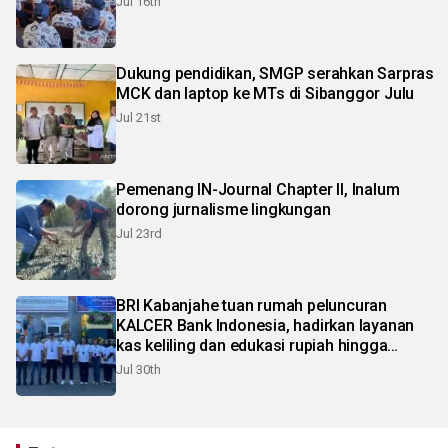
Jul 16th
Dukung pendidikan, SMGP serahkan Sarpras
MCK dan laptop ke MTs di Sibanggor Julu
Jul 21st
Pemenang IN-Journal Chapter II, Inalum
dorong jurnalisme lingkungan
Jul 23rd
BRI Kabanjahe tuan rumah peluncuran
KALCER Bank Indonesia, hadirkan layanan
kas keliling dan edukasi rupiah hingga
pelosok Karo
Jul 30th