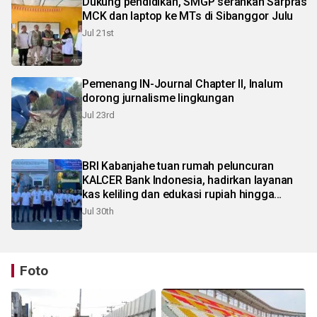
Dukung pendidikan, SMGP serahkan Sarpras
MCK dan laptop ke MTs di Sibanggor Julu
Jul 21st
Pemenang IN-Journal Chapter II, Inalum
dorong jurnalisme lingkungan
Jul 23rd
BRI Kabanjahe tuan rumah peluncuran
KALCER Bank Indonesia, hadirkan layanan
kas keliling dan edukasi rupiah hingga
pelosok Karo
Jul 30th
Foto