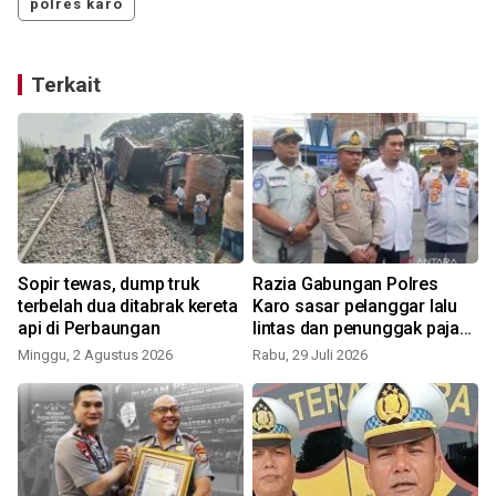
polres karo
Terkait
s
Sopir tewas, dump truk
Razia Gabungan Polres
terbelah dua ditabrak kereta
Karo sasar pelanggar lalu
api di Perbaungan
lintas dan penunggak pajak,
warga bisa langsung bayar
Minggu, 2 Agustus 2026
Rabu, 29 Juli 2026
J
pajak di lokasi