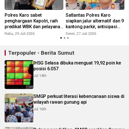
Polres Karo sabet
Satlantas Polres Karo
penghargaan Kapolri, raih
siapkan jalur alternatif dan 9
predikat WBK dan pelayanan
kantong parkir, antisipasi
prima Kategori A
lonjakan pengunjung
Rabu, 29 Juli 2026
Senin, 27 Juli 2026
S
Festival Bunga dan Buah
2026
Terpopuler - Berita Sumut
IHSG Selasa dibuka menguat 19,92 poin ke
posisi 6.057
Jul 14th
SMGP perkuat literasi kebencanaan siswa di
wilayah rawan gunung api
Jul 16th