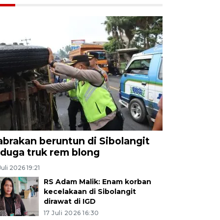
abrakan beruntun di Sibolangit
iduga truk rem blong
Juli 2026 19:21
RS Adam Malik: Enam korban
kecelakaan di Sibolangit
dirawat di IGD
17 Juli 2026 16:30