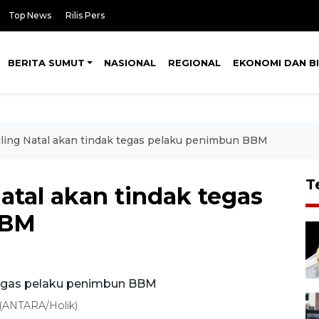
Top News
Rilis Pers
BERITA SUMUT
NASIONAL
REGIONAL
EKONOMI DAN BI
ling Natal akan tindak tegas pelaku penimbun BBM
T
atal akan tindak tegas
BBM
. (ANTARA/Holik)