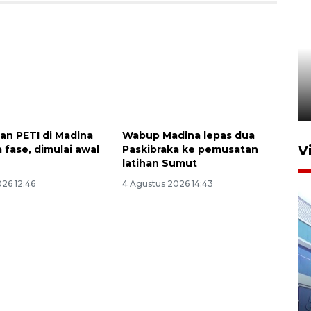
Pelaporan SPT Tahunan di
Sumut
27 April 2026 15:34
n PETI di Madina
Wabup Madina lepas dua
V
a fase, dimulai awal
Paskibraka ke pemusatan
latihan Sumut
26 12:46
4 Agustus 2026 14:43
IDAI perkuat kompetensi
dokter tangani penyakit