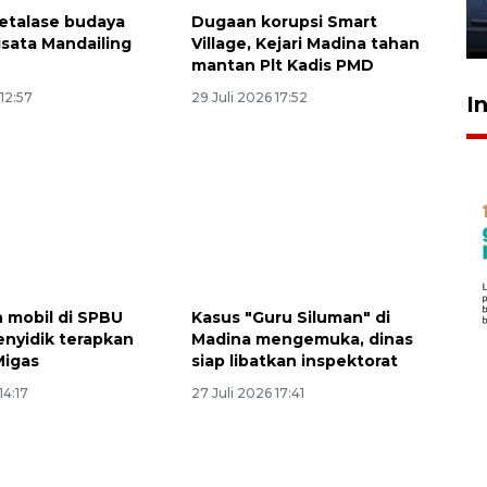
jantung anak
 etalase budaya
Dugaan korupsi Smart
23 Juli 2026 20:04
isata Mandailing
Village, Kejari Madina tahan
mantan Plt Kadis PMD
 12:57
29 Juli 2026 17:52
I
 mobil di SPBU
Kasus "Guru Siluman" di
enyidik terapkan
Madina mengemuka, dinas
Migas
siap libatkan inspektorat
14:17
27 Juli 2026 17:41