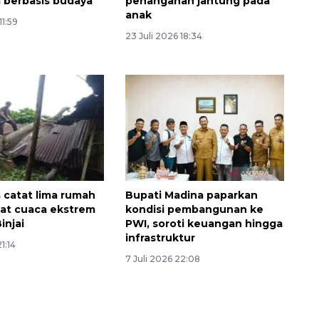
a berbasis budaya
penanganan jantung pada
anak
11:59
23 Juli 2026 18:34
 catat lima rumah
Bupati Madina paparkan
bat cuaca ekstrem
kondisi pembangunan ke
injai
PWI, soroti keuangan hingga
infrastruktur
21:14
7 Juli 2026 22:08