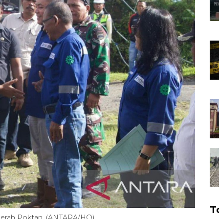
T
merah Poktan. (ANTARA/HO)