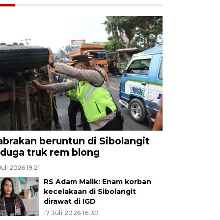
abrakan beruntun di Sibolangit
iduga truk rem blong
Juli 2026 19:21
RS Adam Malik: Enam korban
kecelakaan di Sibolangit
dirawat di IGD
17 Juli 2026 16:30