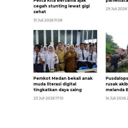
Pelita Kita Bersama ajak
pariwisat
cegah stunting lewat gigi
29 Juli 2026 
sehat
31 Juli 2026 11:08
Pemkot Medan bekali anak
Pusdalops
muda literasi digital
rusak aki
tingkatkan daya saing
melanda B
23 Juli 2026 17:10
14 Juli 2026 