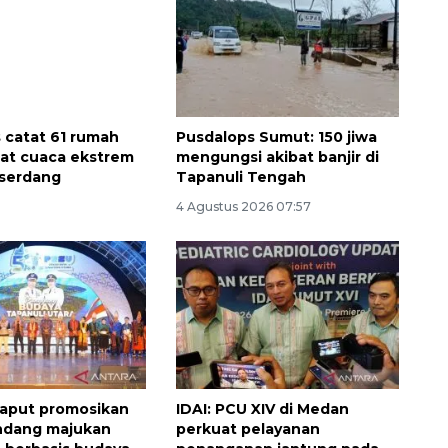
 catat 61 rumah
Pusdalops Sumut: 150 jiwa
bat cuaca ekstrem
mengungsi akibat banjir di
iserdang
Tapanuli Tengah
4 Agustus 2026 07:57
Awas penipuan berbasis AI
2026-08-07 13:45:00
aput promosikan
IDAI: PCU XIV di Medan
ndang majukan
perkuat pelayanan