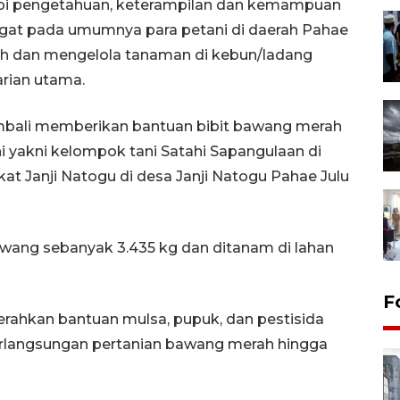
api pengetahuan, keterampilan dan kemampuan
gat pada umumnya para petani di daerah Pahae
ah dan mengelola tanaman di kebun/ladang
rian utama.
mbali memberikan bantuan bibit bawang merah
ni yakni kelompok tani Satahi Sapangulaan di
at Janji Natogu di desa Janji Natogu Pahae Julu
wang sebanyak 3.435 kg dan ditanam di lahan
F
erahkan bantuan mulsa, pupuk, dan pestisida
rlangsungan pertanian bawang merah hingga