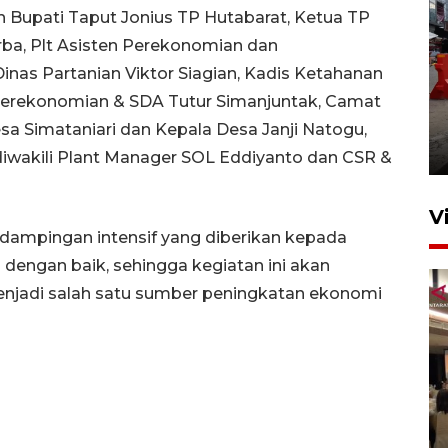
eh Bupati Taput Jonius TP Hutabarat, Ketua TP
ba, Plt Asisten Perekonomian dan
inas Partanian Viktor Siagian, Kadis Ketahanan
Pelaporan SPT Tahunan di
Perekonomian & SDA Tutur Simanjuntak, Camat
Sumut
sa Simataniari dan Kepala Desa Janji Natogu,
27 April 2026 15:34
iwakili Plant Manager SOL Eddiyanto dan CSR &
V
dampingan intensif yang diberikan kepada
dengan baik, sehingga kegiatan ini akan
njadi salah satu sumber peningkatan ekonomi
Kodam I Bukit Barisan
luncurkan program Kodam