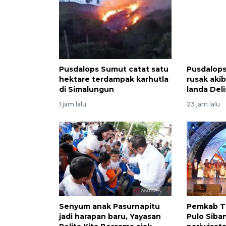
Pusdalops Sumut catat satu
Pusdalops
hektare terdampak karhutla
rusak aki
di Simalungun
landa Del
1 jam lalu
23 jam lalu
Senyum anak Pasurnapitu
Pemkab T
jadi harapan baru, Yayasan
Pulo Siba