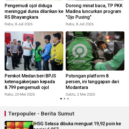
Pengemudi ojol diduga
Dorong minat baca, TP PKK
meninggal dunia dilarikan ke
Madina luncurkan program
RS Bhayangkara
"Ojo Pusing"
Rabu, 8 Juli 2026
Rabu, 8 Juli 2026
J
Pemkot Medan beri BPJS
Potongan platform 8
n
ketenagakerjaan kepada
persen, ini tanggapan dari
8.799 pengemudi ojol
Modantara
Rabu, 20 Mei 2026
Sabtu, 2 Mei 2026
J
Terpopuler - Berita Sumut
IHSG Selasa dibuka menguat 19,92 poin ke