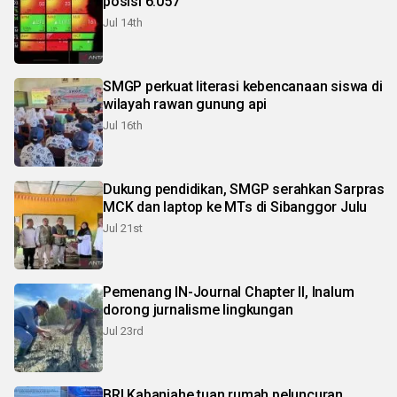
posisi 6.057
Jul 14th
SMGP perkuat literasi kebencanaan siswa di
wilayah rawan gunung api
Jul 16th
Dukung pendidikan, SMGP serahkan Sarpras
MCK dan laptop ke MTs di Sibanggor Julu
Jul 21st
Pemenang IN-Journal Chapter II, Inalum
dorong jurnalisme lingkungan
Jul 23rd
BRI Kabanjahe tuan rumah peluncuran