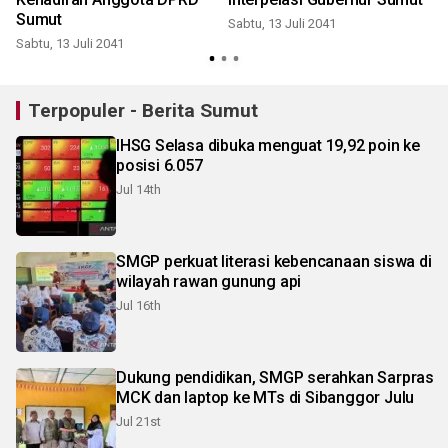
Sumut
Sabtu, 13 Juli 2041
S
Sabtu, 13 Juli 2041
Terpopuler - Berita Sumut
IHSG Selasa dibuka menguat 19,92 poin ke
posisi 6.057
Jul 14th
SMGP perkuat literasi kebencanaan siswa di
wilayah rawan gunung api
Jul 16th
Dukung pendidikan, SMGP serahkan Sarpras
MCK dan laptop ke MTs di Sibanggor Julu
Jul 21st