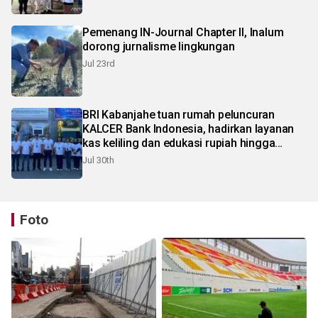
Pemenang IN-Journal Chapter II, Inalum
dorong jurnalisme lingkungan
Jul 23rd
BRI Kabanjahe tuan rumah peluncuran
KALCER Bank Indonesia, hadirkan layanan
kas keliling dan edukasi rupiah hingga
pelosok Karo
Jul 30th
Foto