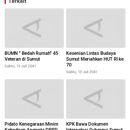
Terkait
BUMN " Bedah Rumah" 45
Kesenian Lintas Budaya
Veteran di Sumut
Sumut Meriahkan HUT RI ke
70
Sabtu, 13 Juli 2041
Sabtu, 13 Juli 2041
S
Pidato Kenegaraan Minim
KPK Bawa Dokumen
Kehadiran Anggota DPRD
Interpelasi Gubernur Sumut