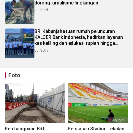
dorong jurnalisme lingkungan
Jul 23rd
BRI Kabanjahe tuan rumah peluncuran
KALCER Bank Indonesia, hadirkan layanan
kas keliling dan edukasi rupiah hingga
pelosok Karo
Jul 30th
Foto
Pembangunan BRT
Persiapan Stadion Teladan