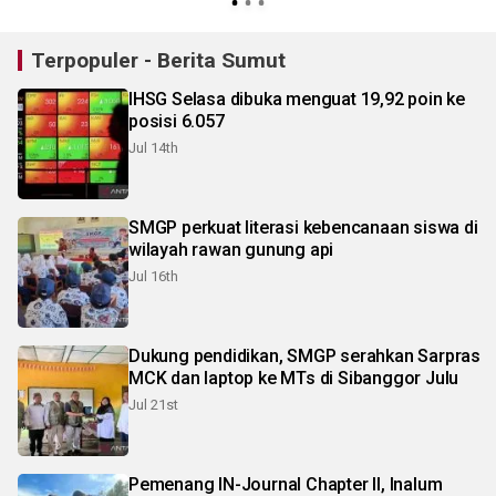
Terpopuler - Berita Sumut
IHSG Selasa dibuka menguat 19,92 poin ke
posisi 6.057
Jul 14th
SMGP perkuat literasi kebencanaan siswa di
wilayah rawan gunung api
Jul 16th
Dukung pendidikan, SMGP serahkan Sarpras
MCK dan laptop ke MTs di Sibanggor Julu
Jul 21st
Pemenang IN-Journal Chapter II, Inalum