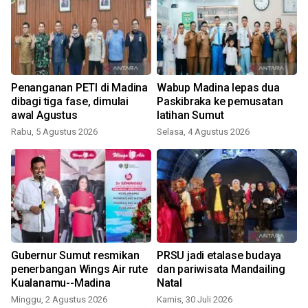
-
Penanganan PETI di Madina
Wabup Madina lepas dua
dibagi tiga fase, dimulai
Paskibraka ke pemusatan
awal Agustus
latihan Sumut
Rabu, 5 Agustus 2026
Selasa, 4 Agustus 2026
R
Gubernur Sumut resmikan
PRSU jadi etalase budaya
penerbangan Wings Air rute
dan pariwisata Mandailing
Kualanamu--Madina
Natal
Minggu, 2 Agustus 2026
Kamis, 30 Juli 2026
S