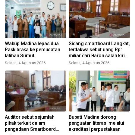
Wabup Madina lepas dua
Sidang smartboard Langkat,
Paskibraka ke pemusatan
terdakwa sebut uang Rp1
latihan Sumut
miliar dari Baron salah kirim
untuk Pj Bupati
Selasa, 4 Agustus 2026
Selasa, 4 Agustus 2026
S
Auditor sebut sejumlah
Bupati Madina dorong
pihak terkait dalam
penguatan literasi melalui
pengadaan Smartboard
akreditasi perpustakaan