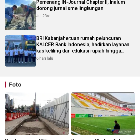
Pemenang IN-Journal Chapter II, Inalum
dorong jurnalisme lingkungan
Jul 23rd
BRI Kabanjahe tuan rumah peluncuran
KALCER Bank Indonesia, hadirkan layanan
kas keliling dan edukasi rupiah hingga
pelosok Karo
6 hari lalu
Foto