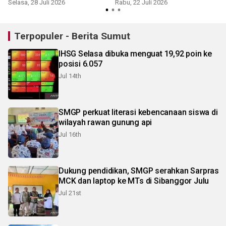
Langkat di persidangan
Selasa, 28 Juli 2026
Rabu, 22 Juli 2026
S
Terpopuler - Berita Sumut
IHSG Selasa dibuka menguat 19,92 poin ke
posisi 6.057
Jul 14th
SMGP perkuat literasi kebencanaan siswa di
wilayah rawan gunung api
Jul 16th
Dukung pendidikan, SMGP serahkan Sarpras
MCK dan laptop ke MTs di Sibanggor Julu
Jul 21st