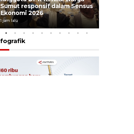
Sumut responsif dalam Sensus
5,06 pers
Ekonomi 2026
2026
1 jam lalu
5 Agustus 202
nfografik