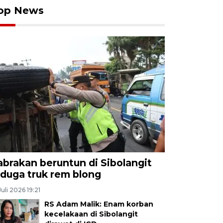
op News
abrakan beruntun di Sibolangit
iduga truk rem blong
Juli 2026 19:21
RS Adam Malik: Enam korban
kecelakaan di Sibolangit