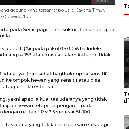
T
akang gedung yang tersamar polusi di Jakarta Timur,
ko Suwarso/foc
arta pada Senin pagi ini masuk urutan ke delapan
unia.
s udara IQAir pada pukul 06.00 WIB, Indeks
pada angka 153 atau masuk dalam kategori tidak
ni udaranya tidak sehat bagi kelompok sensitif
n kelompok hewan yang sensitif atau bisa
taupun nilai estetika.
T
g, yakni apabila kualitas udaranya yang tidak
d
taupun hewan tetapi berpengaruh pada
17 
ka dengan rentang PM2,5 sebesar 51-100.
ualitas udara yang tidak memberikan efek bagi