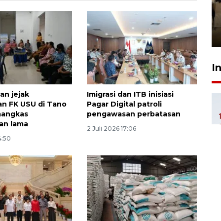
luncurkan program Kodam
Berhaji
27 Juli 2026 20:00
I
n jejak
Imigrasi dan ITB inisiasi
n FK USU di Tano
Pagar Digital patroli
mangkas
pengawasan perbatasan
n lama
2 Juli 2026 17:06
4:50