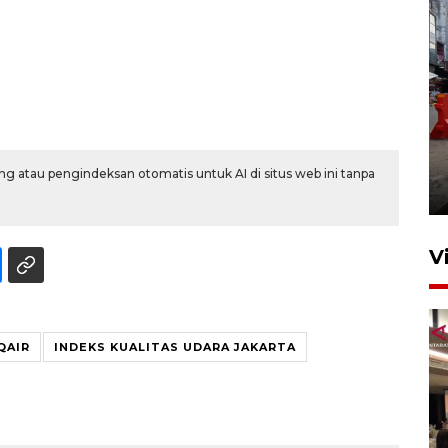
Pelaporan SPT Tahunan di
Sumut
g atau pengindeksan otomatis untuk AI di situs web ini tanpa
27 April 2026 15:34
V
QAIR
INDEKS KUALITAS UDARA JAKARTA
Kodam I Bukit Barisan