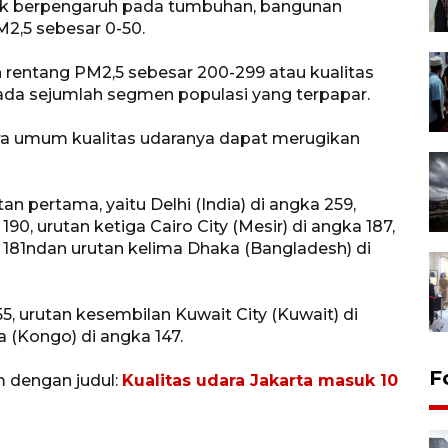
ak berpengaruh pada tumbuhan, bangunan
M2,5 sebesar 0-50.
n rentang PM2,5 sebesar 200-299 atau kualitas
da sejumlah segmen populasi yang terpapar.
ara umum kualitas udaranya dapat merugikan
an pertama, yaitu Delhi (India) di angka 259,
90, urutan ketiga Cairo City (Mesir) di angka 187,
 181ndan urutan kelima Dhaka (Bangladesh) di
55, urutan kesembilan Kuwait City (Kuwait) di
 (Kongo) di angka 147.
F
m dengan judul:
Kualitas udara Jakarta masuk 10