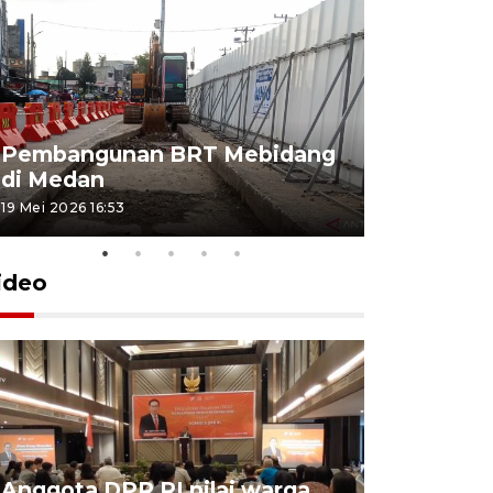
Pembangunan BRT Mebidang
Persiapa
di Medan
menyambu
19 Mei 2026 16:53
11 Mei 2026 15
ideo
Anggota DPR RI nilai warga
BPS: Eko