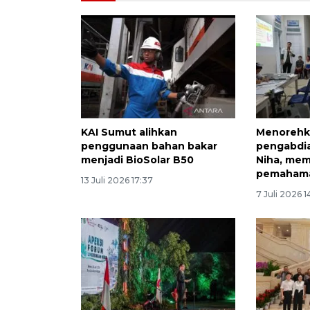
KAI Sumut alihkan
Menorehka
penggunaan bahan bakar
pengabdia
menjadi BioSolar B50
Niha, me
pemahama
13 Juli 2026 17:37
7 Juli 2026 1