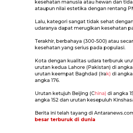
kesehatan manusia atau hewan dan tid
ataupun nilai estetika dengan rentang P
Lalu, kategori sangat tidak sehat denga
udaranya dapat merugikan kesehatan pa
Terakhir, berbahaya (300-500) atau sec
kesehatan yang serius pada populasi.
Kota dengan kualitas udara terburuk urut
urutan kedua Lahore (Pakistan) di angka 1
urutan keempat Baghdad (Ira
k)
di angka
angka 176.
Urutan ketujuh Beijing (C
hina)
di angka 1
angka 152 dan urutan kesepuluh Kinshasa
Berita ini telah tayang di Antaranews.co
besar terburuk di dunia