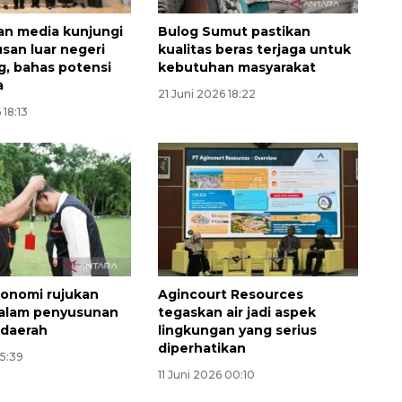
n media kunjungi
Bulog Sumut pastikan
usan luar negeri
kualitas beras terjaga untuk
, bahas potensi
kebutuhan masyarakat
a
21 Juni 2026 18:22
 18:13
Ekonomi triwulan II-2026
tumbuh 5,29 persen
onomi rujukan
Agincourt Resources
dalam penyusunan
tegaskan air jadi aspek
2026-08-06 18:45:00
 daerah
lingkungan yang serius
diperhatikan
15:39
11 Juni 2026 00:10