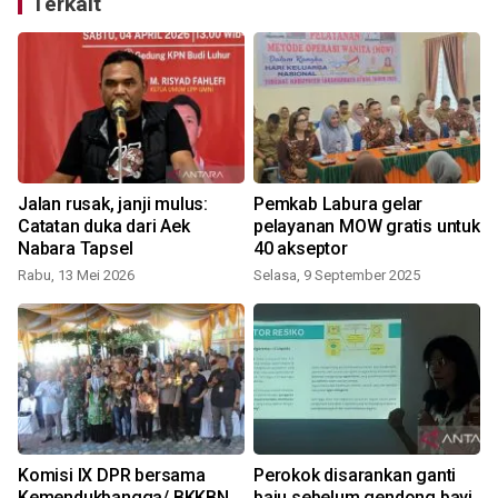
Terkait
Jalan rusak, janji mulus:
Pemkab Labura gelar
Catatan duka dari Aek
pelayanan MOW gratis untuk
er
Nabara Tapsel
40 akseptor
Rabu, 13 Mei 2026
Selasa, 9 September 2025
S
Komisi IX DPR bersama
Perokok disarankan ganti
Kemendukbangga/ BKKBN
baju sebelum gendong bayi