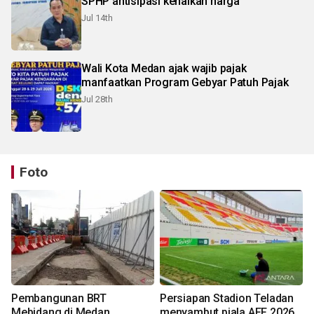
SPHP antisipasi kenaikan harga
Jul 14th
Wali Kota Medan ajak wajib pajak
manfaatkan Program Gebyar Patuh Pajak
Jul 28th
Foto
Pembangunan BRT
Persiapan Stadion Teladan
Mebidang di Medan
menyambut piala AFF 2026