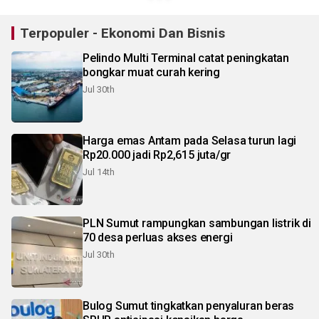
Terpopuler - Ekonomi Dan Bisnis
Pelindo Multi Terminal catat peningkatan
bongkar muat curah kering
Jul 30th
Harga emas Antam pada Selasa turun lagi
Rp20.000 jadi Rp2,615 juta/gr
Jul 14th
PLN Sumut rampungkan sambungan listrik di
70 desa perluas akses energi
Jul 30th
Bulog Sumut tingkatkan penyaluran beras