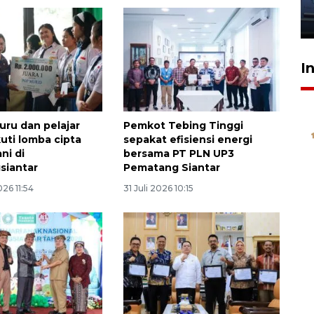
jantung anak
23 Juli 2026 20:04
I
uru dan pelajar
Pemkot Tebing Tinggi
ikuti lomba cipta
sepakat efisiensi energi
ni di
bersama PT PLN UP3
siantar
Pematang Siantar
26 11:54
31 Juli 2026 10:15