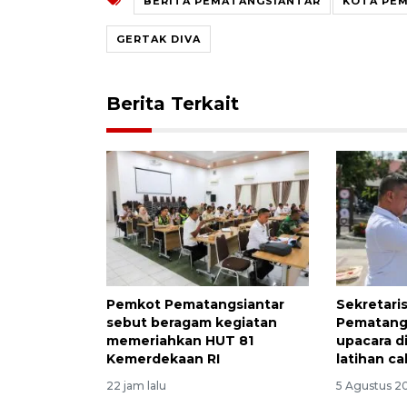
BERITA PEMATANGSIANTAR
KOTA PE
GERTAK DIVA
Berita Terkait
Pemkot Pematangsiantar
Sekretari
sebut beragam kegiatan
Pematangs
memeriahkan HUT 81
upacara d
Kemerdekaan RI
latihan ca
22 jam lalu
5 Agustus 20