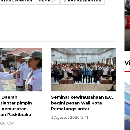
MATANGSIANTAR
PEMKOT
DINAS KESEHATAN
Pelaporan SPT Tahunan di
Sumut
27 April 2026 15:34
V
s Daerah
Seminar kewirausahaan IEC,
iantar pimpin
begini pesan Wali Kota
i pemusatan
Pematangsiantar
lon Paskibraka
IDAI perkuat kompetensi
3 Agustus 2026 12:41
dokter tangani penyakit
26 16:54