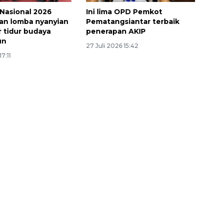
 Nasional 2026
Ini lima OPD Pemkot
an lomba nyanyian
Pematangsiantar terbaik
 tidur budaya
penerapan AKIP
un
27 Juli 2026 15:42
17:11
Vaksin HPV untuk siswa laki-
laki
2026-08-06 06:30:00