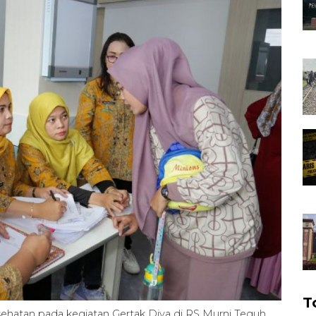
T
ehatan pada kegiatan Gertak Diva di RS Murni Teguh,