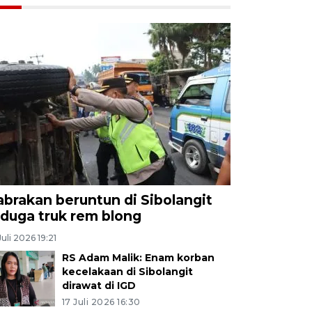
abrakan beruntun di Sibolangit
iduga truk rem blong
Juli 2026 19:21
RS Adam Malik: Enam korban
kecelakaan di Sibolangit
dirawat di IGD
17 Juli 2026 16:30