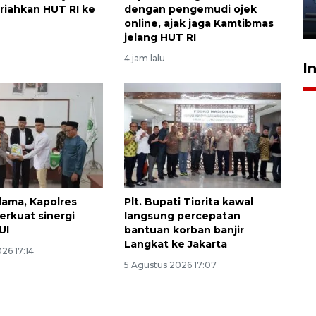
jantung anak
iahkan HUT RI ke
dengan pengemudi ojek
23 Juli 2026 20:04
online, ajak jaga Kamtibmas
jelang HUT RI
4 jam lalu
I
lama, Kapolres
Plt. Bupati Tiorita kawal
erkuat sinergi
langsung percepatan
UI
bantuan korban banjir
Langkat ke Jakarta
26 17:14
5 Agustus 2026 17:07