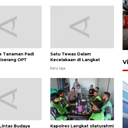
Pelaporan SPT Tahunan di
Sumut
27 April 2026 15:34
e Tanaman Padi
Satu Tewas Dalam
iserang OPT
Kecelakaan di Langkat
V
baru saja
IDAI perkuat kompetensi
dokter tangani penyakit
Lintas Budaya
Kapolres Langkat silaturahmi