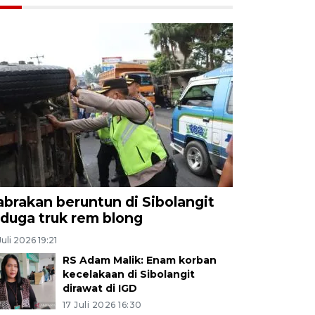
abrakan beruntun di Sibolangit
iduga truk rem blong
Juli 2026 19:21
RS Adam Malik: Enam korban
kecelakaan di Sibolangit
dirawat di IGD
17 Juli 2026 16:30