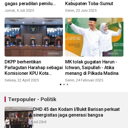
gagas peradilan pemilu
Kabupaten Toba-Sumut
terintegrasi
Jumat, 4 Juli 2025
Senin, 23 Juni 2025
S
DKPP berhentikan
MK tolak gugatan Harun -
Parlagutan Harahap sebagai
Ichwan, Saipullah - Atika
Komisioner KPU Kota
menang di Pilkada Madina
Padangsidimpuan
Selasa, 22 April 2025
Senin, 24 Februari 2025
R
Terpopuler - Politik
DHD 45 dan Kodam I/Bukit Barisan perkuat
sinergisitas jaga generasi bangsa
Jul 23rd