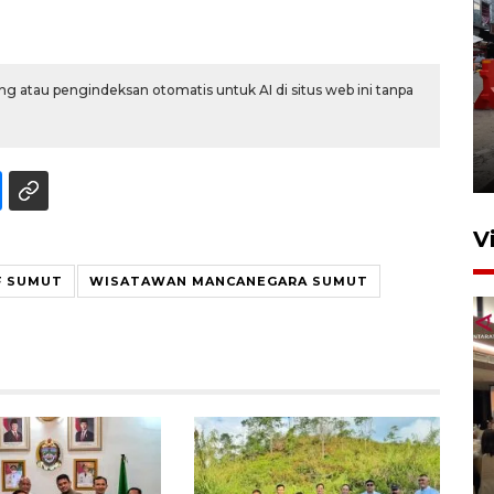
g atau pengindeksan otomatis untuk AI di situs web ini tanpa
Pelaporan SPT Tahunan di
Sumut
27 April 2026 15:34
V
F SUMUT
WISATAWAN MANCANEGARA SUMUT
Kodam I Bukit Barisan
luncurkan program Kodam