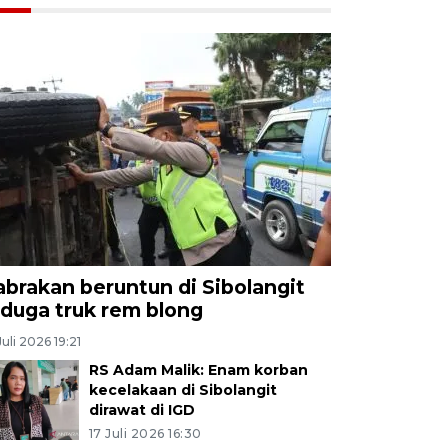
abrakan beruntun di Sibolangit
iduga truk rem blong
Juli 2026 19:21
RS Adam Malik: Enam korban
kecelakaan di Sibolangit
dirawat di IGD
17 Juli 2026 16:30