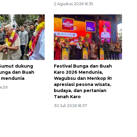
2 Agustus 2026 16:35
Sumut dukung
Festival Bunga dan Buah
Bunga dan Buah
Karo 2026 Mendunia,
6 mendunia
Wagubsu dan Menkop RI
Ekonomi triwulan II-2026
apresiasi pesona wisata,
14:59
tumbuh 5,29 persen
budaya, dan pertanian
Tanah Karo
2026-08-06 18:45:00
30 Juli 2026 18:37