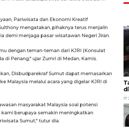
aan, Pariwisata dan Ekonomi Kreatif
Sulthony mengatakan, pihaknya terus menjalin
ia demi menjaga pasar wisatawan Negeri Jiran.
temu dengan teman-teman dari KJRI (Konsulat
a di Penang," ujar Zumri di Medan, Kamis.
utkan, Disbudparekraf Sumut dapat memasarkan
e Malaysia melalui acara yang digelar KJRI di
T
d
17 
awasan masyarakat Malaysia soal potensi
itu, kami berupaya semakin meningkatkan
wisata Sumut," tutur dia.