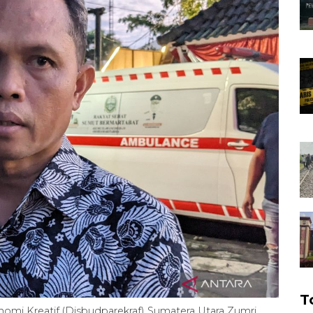
T
omi Kreatif (Disbudparekraf) Sumatera Utara Zumri