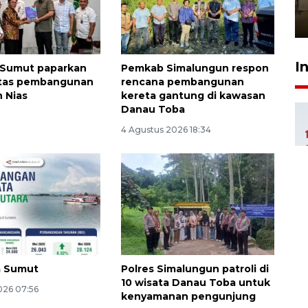
Berhaji
27 Juli 2026 20:00
I
 Sumut paparkan
Pemkab Simalungun respon
ritas pembangunan
rencana pembangunan
 Nias
kereta gantung di kawasan
Danau Toba
4 Agustus 2026 18:34
a Sumut
Polres Simalungun patroli di
10 wisata Danau Toba untuk
026 07:56
kenyamanan pengunjung