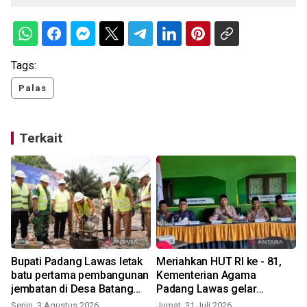
Tags:
Palas
Terkait
Bupati Padang Lawas letak
Meriahkan HUT RI ke - 81,
batu pertama pembangunan
Kementerian Agama
jembatan di Desa Batang
Padang Lawas gelar
Bulu Baru
berbagi kegiatan
Senin, 3 Agustus 2026
Jumat, 31 Juli 2026
S