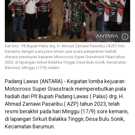
Ket foto : Plt.Bupati Palas drg. H. Ahmad Zarnawi Pasaribu ( AZP) foto
bersama dengan para juara umum usai acara penyerahan hadiah
diacara penutupan kejuaran Motocross Super Grasstrack Palas tahun
2023, di lapangan Sirkuit Balakka Tinggir, Desa Bulu Sonik, Kecamatan
Barumun, Minggu (17/9) malam.
Padang Lawas (ANTARA) - Kegiatan lomba kejuaran
Motocross Super Grasstrack memperebutkan piala
hadiah dari Plt Bupati Padang Lawas ( Palas) drg. H.
Ahmad Zarnawi Pasaribu ( AZP) tahun 2023, telah
resmi berakhir pada hari Minggu (17/9) sore kemarin,
di lapangan Sirkuit Balakka Tinggir, Desa Bulu Sonik,
Kecamatan Barumun.
.