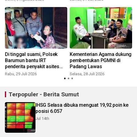
perlombaan
Di tinggal suami, Polsek
Kementerian Agama dukung
H
Barumun bantu IRT
pembentukan PGMNI di
-
penderita penyakit asites
Padang Lawas
dan ganguan jantung
Rabu, 29 Juli 2026
Selasa, 28 Juli 2026
S
Terpopuler - Berita Sumut
IHSG Selasa dibuka menguat 19,92 poin ke
posisi 6.057
Jul 14th