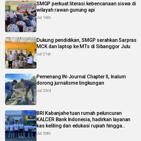
SMGP perkuat literasi kebencanaan siswa di
wilayah rawan gunung api
Jul 16th
Dukung pendidikan, SMGP serahkan Sarpras
MCK dan laptop ke MTs di Sibanggor Julu
Jul 21st
Pemenang IN-Journal Chapter II, Inalum
dorong jurnalisme lingkungan
Jul 23rd
BRI Kabanjahe tuan rumah peluncuran
KALCER Bank Indonesia, hadirkan layanan
kas keliling dan edukasi rupiah hingga
pelosok Karo
Jul 30th