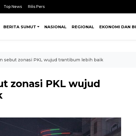
Top News
Rilis Pers
BERITA SUMUT
NASIONAL
REGIONAL
EKONOMI DAN BI
sebut zonasi PKL wujud trantibum lebih baik
t zonasi PKL wujud
k