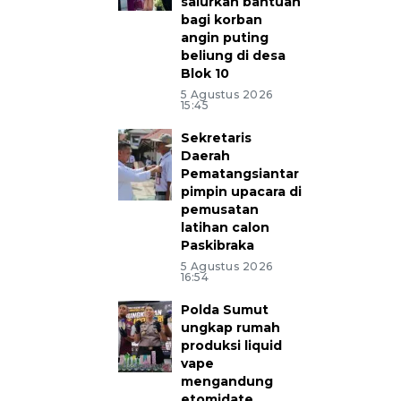
salurkan bantuan
bagi korban
angin puting
beliung di desa
Blok 10
5 Agustus 2026
15:45
Sekretaris
Daerah
Pematangsiantar
pimpin upacara di
pemusatan
latihan calon
Paskibraka
5 Agustus 2026
16:54
Polda Sumut
ungkap rumah
produksi liquid
vape
mengandung
etomidate