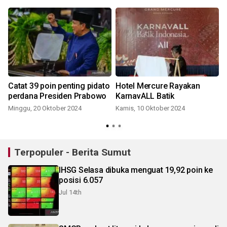
Catat 39 poin penting pidato
Hotel Mercure Rayakan
i
perdana Presiden Prabowo
KarnavALL Batik
Minggu, 20 Oktober 2024
Kamis, 10 Oktober 2024
R
Terpopuler - Berita Sumut
IHSG Selasa dibuka menguat 19,92 poin ke
posisi 6.057
Jul 14th