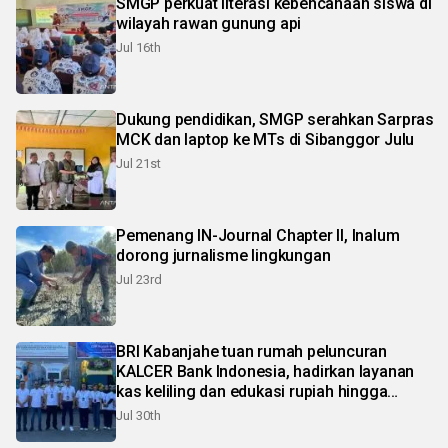
SMGP perkuat literasi kebencanaan siswa di
wilayah rawan gunung api
Jul 16th
Dukung pendidikan, SMGP serahkan Sarpras
MCK dan laptop ke MTs di Sibanggor Julu
Jul 21st
Pemenang IN-Journal Chapter II, Inalum
dorong jurnalisme lingkungan
Jul 23rd
BRI Kabanjahe tuan rumah peluncuran
KALCER Bank Indonesia, hadirkan layanan
kas keliling dan edukasi rupiah hingga
pelosok Karo
Jul 30th