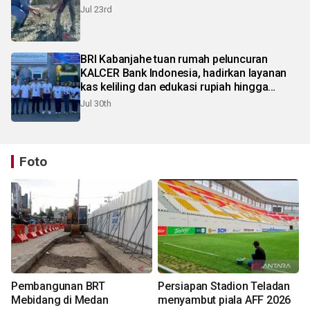
Jul 23rd
BRI Kabanjahe tuan rumah peluncuran
KALCER Bank Indonesia, hadirkan layanan
kas keliling dan edukasi rupiah hingga
pelosok Karo
Jul 30th
Foto
Pembangunan BRT
Persiapan Stadion Teladan
Mebidang di Medan
menyambut piala AFF 2026