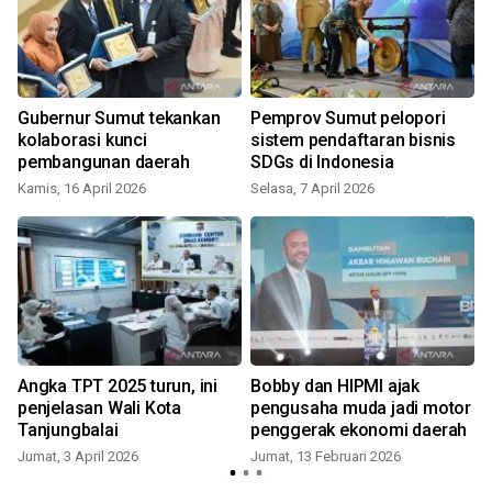
Gubernur Sumut tekankan
Pemprov Sumut pelopori
kolaborasi kunci
sistem pendaftaran bisnis
pembangunan daerah
SDGs di Indonesia
Kamis, 16 April 2026
Selasa, 7 April 2026
Angka TPT 2025 turun, ini
Bobby dan HIPMI ajak
penjelasan Wali Kota
pengusaha muda jadi motor
s
Tanjungbalai
penggerak ekonomi daerah
Jumat, 3 April 2026
Jumat, 13 Februari 2026