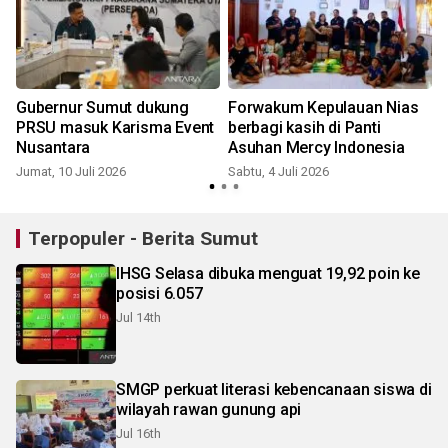
Gubernur Sumut dukung
Forwakum Kepulauan Nias
PRSU masuk Karisma Event
berbagi kasih di Panti
Nusantara
Asuhan Mercy Indonesia
Jumat, 10 Juli 2026
Sabtu, 4 Juli 2026
Terpopuler - Berita Sumut
IHSG Selasa dibuka menguat 19,92 poin ke
posisi 6.057
Jul 14th
SMGP perkuat literasi kebencanaan siswa di
wilayah rawan gunung api
Jul 16th