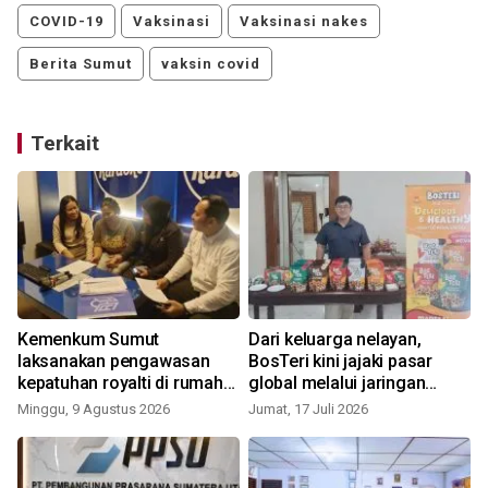
COVID-19
Vaksinasi
Vaksinasi nakes
Berita Sumut
vaksin covid
Terkait
Kemenkum Sumut
Dari keluarga nelayan,
laksanakan pengawasan
BosTeri kini jajaki pasar
kepatuhan royalti di rumah
global melalui jaringan
bernyanyi
KKSU
Minggu, 9 Agustus 2026
Jumat, 17 Juli 2026
J