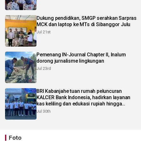
Dukung pendidikan, SMGP serahkan Sarpras
MCK dan laptop ke MTs di Sibanggor Julu
Jul 21st
Pemenang IN-Journal Chapter II, Inalum
dorong jurnalisme lingkungan
Jul 23rd
BRI Kabanjahe tuan rumah peluncuran
KALCER Bank Indonesia, hadirkan layanan
kas keliling dan edukasi rupiah hingga
pelosok Karo
Jul 30th
Foto