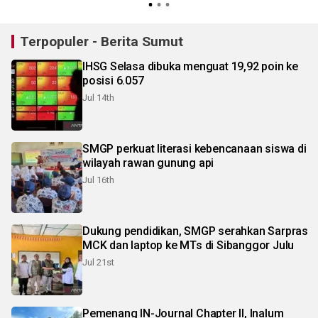
Terpopuler - Berita Sumut
IHSG Selasa dibuka menguat 19,92 poin ke
posisi 6.057
Jul 14th
SMGP perkuat literasi kebencanaan siswa di
wilayah rawan gunung api
Jul 16th
Dukung pendidikan, SMGP serahkan Sarpras
MCK dan laptop ke MTs di Sibanggor Julu
Jul 21st
Pemenang IN-Journal Chapter II, Inalum