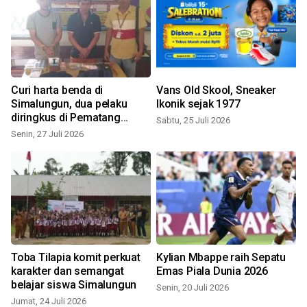
Curi harta benda di
Vans Old Skool, Sneaker
Simalungun, dua pelaku
Ikonik sejak 1977
diringkus di Pematang
Sabtu, 25 Juli 2026
Siantar
Senin, 27 Juli 2026
R
Toba Tilapia komit perkuat
Kylian Mbappe raih Sepatu
karakter dan semangat
Emas Piala Dunia 2026
belajar siswa Simalungun
Senin, 20 Juli 2026
Jumat, 24 Juli 2026
R