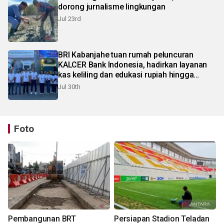
dorong jurnalisme lingkungan
Jul 23rd
BRI Kabanjahe tuan rumah peluncuran
KALCER Bank Indonesia, hadirkan layanan
kas keliling dan edukasi rupiah hingga
pelosok Karo
Jul 30th
Foto
Pembangunan BRT
Persiapan Stadion Teladan