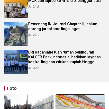
MCK dan laptop ke MTs di Sibanggor Julu
Jul 21st
Pemenang IN-Journal Chapter II, Inalum
dorong jurnalisme lingkungan
Jul 23rd
BRI Kabanjahe tuan rumah peluncuran
KALCER Bank Indonesia, hadirkan layanan
kas keliling dan edukasi rupiah hingga
pelosok Karo
Jul 30th
Foto