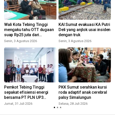
n
Wali Kota Tebing Tinggi
KAI Sumut evakuasi KA Putri
mengaku tahu OTT dugaan
Deli yang anjlok usai insiden
suap Rp25 juta dari
dengan truk
pemberitaan
Senin, 3 Agustus 2026
Senin, 3 Agustus 2026
J
Pemkot Tebing Tinggi
PKK Sumut serahkan kursi
sepakat efisiensi energi
roda adaptif anak cerebral
bersama PT PLN UP3
palsy Simalungun
Pematang Siantar
Jumat, 31 Juli 2026
Selasa, 28 Juli 2026
K