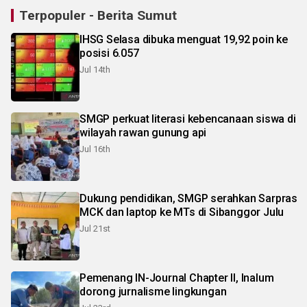
Terpopuler - Berita Sumut
IHSG Selasa dibuka menguat 19,92 poin ke
posisi 6.057
Jul 14th
SMGP perkuat literasi kebencanaan siswa di
wilayah rawan gunung api
Jul 16th
Dukung pendidikan, SMGP serahkan Sarpras
MCK dan laptop ke MTs di Sibanggor Julu
Jul 21st
Pemenang IN-Journal Chapter II, Inalum
dorong jurnalisme lingkungan