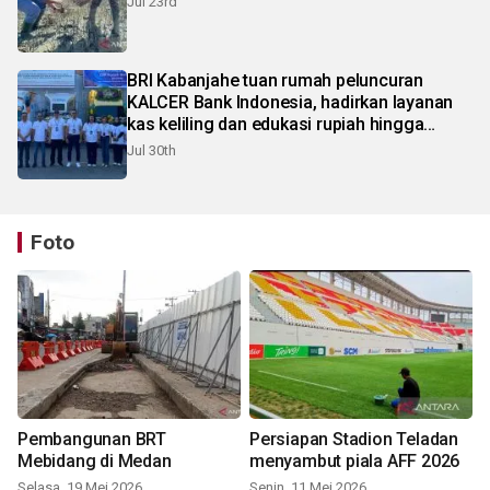
Jul 23rd
BRI Kabanjahe tuan rumah peluncuran
KALCER Bank Indonesia, hadirkan layanan
kas keliling dan edukasi rupiah hingga
pelosok Karo
Jul 30th
Foto
Pembangunan BRT
Persiapan Stadion Teladan
Mebidang di Medan
menyambut piala AFF 2026
Selasa, 19 Mei 2026
Senin, 11 Mei 2026