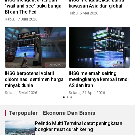
"wait and see" suku bunga
kawasan Asia dan global
BI dan The Fed
Rabu, 6 Mei 2026
S
Rabu, 17 Juni 2026
r
IHSG berpotensi volatil
IHSG melemah seiring
didominasi sentimen harga
meningkatnya kembali tensi
minyak dunia
AS dan Iran
Selasa, 5 Mei 2026
Selasa, 21 April 2026
Terpopuler - Ekonomi Dan Bisnis
Pelindo Multi Terminal catat peningkatan
bongkar muat curah kering