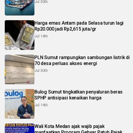
Jul 30th
Harga emas Antam pada Selasa turun lagi
Rp20.000 jadi Rp2,615 juta/gr
Jul 14th
PLN Sumut rampungkan sambungan listrik di
70 desa perluas akses energi
Jul 30th
Bulog Sumut tingkatkan penyaluran beras
SPHP antisipasi kenaikan harga
Jul 14th
Wali Kota Medan ajak wajib pajak
manfaatkan Program Gebyar Patuh Pajak