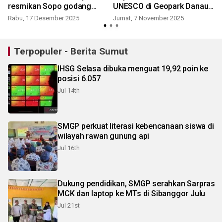
resmikan Sopo godang
UNESCO di Geopark Danau
(Mamre) HKBP Nainggolan
Toba
Rabu, 17 Desember 2025
Jumat, 7 November 2025
S
Terpopuler - Berita Sumut
IHSG Selasa dibuka menguat 19,92 poin ke
posisi 6.057
Jul 14th
SMGP perkuat literasi kebencanaan siswa di
wilayah rawan gunung api
Jul 16th
Dukung pendidikan, SMGP serahkan Sarpras
MCK dan laptop ke MTs di Sibanggor Julu
Jul 21st