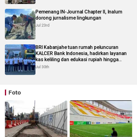
Pemenang IN-Journal Chapter II, Inalum
dorong jurnalisme lingkungan
Jul 23rd
BRI Kabanjahe tuan rumah peluncuran
KALCER Bank Indonesia, hadirkan layanan
kas keliling dan edukasi rupiah hingga
pelosok Karo
Jul 30th
Foto