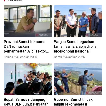
Provinsi Sumut bersama
Wagub Sumut tegaskan
DEN rumuskan
taman sains siap jadi pilar
pemanfaatan AI di sektor
bioekonomi nasional
pertanian
Selasa, 24 Februari 2026
Sabtu, 24 Januari 2026
Bupati Samosir dampingi
Gubernur Sumut tindak
g
Ketua DEN Luhut Panjaitan
lanjuti rekomendasi