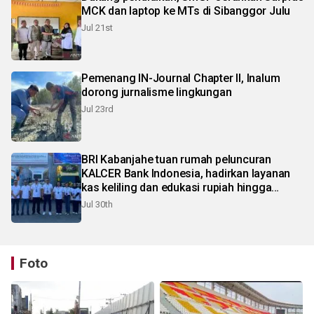
MCK dan laptop ke MTs di Sibanggor Julu
Jul 21st
Pemenang IN-Journal Chapter II, Inalum
dorong jurnalisme lingkungan
Jul 23rd
BRI Kabanjahe tuan rumah peluncuran
KALCER Bank Indonesia, hadirkan layanan
kas keliling dan edukasi rupiah hingga
pelosok Karo
Jul 30th
Foto