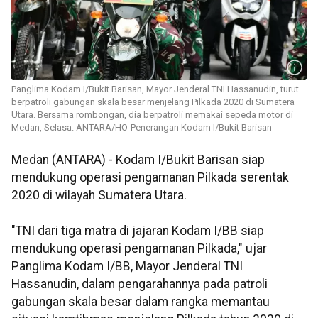
Panglima Kodam I/Bukit Barisan, Mayor Jenderal TNI Hassanudin, turut
berpatroli gabungan skala besar menjelang Pilkada 2020 di Sumatera
Utara. Bersama rombongan, dia berpatroli memakai sepeda motor di
Medan, Selasa. ANTARA/HO-Penerangan Kodam I/Bukit Barisan
Medan (ANTARA) - Kodam I/Bukit Barisan siap
mendukung operasi pengamanan Pilkada serentak
2020 di wilayah Sumatera Utara.
"TNI dari tiga matra di jajaran Kodam I/BB siap
mendukung operasi pengamanan Pilkada," ujar
Panglima Kodam I/BB, Mayor Jenderal TNI
Hassanudin, dalam pengarahannya pada patroli
gabungan skala besar dalam rangka memantau