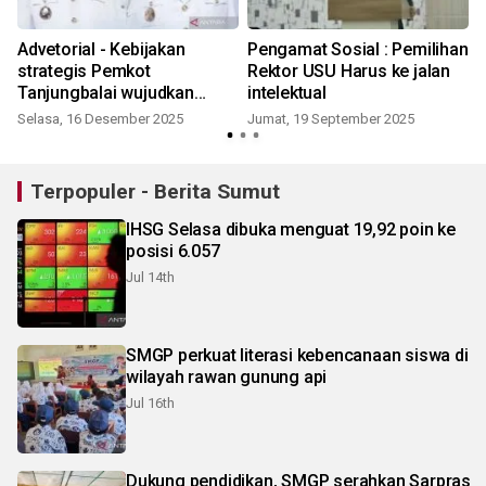
Advetorial - Kebijakan
Pengamat Sosial : Pemilihan
strategis Pemkot
Rektor USU Harus ke jalan
Tanjungbalai wujudkan
intelektual
"EMAS" ditengah efisiensi
Selasa, 16 Desember 2025
Jumat, 19 September 2025
R
anggaran
Terpopuler - Berita Sumut
IHSG Selasa dibuka menguat 19,92 poin ke
posisi 6.057
Jul 14th
SMGP perkuat literasi kebencanaan siswa di
wilayah rawan gunung api
Jul 16th
Dukung pendidikan, SMGP serahkan Sarpras