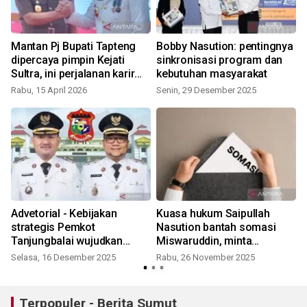
Mantan Pj Bupati Tapteng
Bobby Nasution: pentingnya
dipercaya pimpin Kejati
sinkronisasi program dan
i
Sultra, ini perjalanan karir
kebutuhan masyarakat
Sugeng Riyanta
Rabu, 15 April 2026
Senin, 29 Desember 2025
Advetorial - Kebijakan
Kuasa hukum Saipullah
strategis Pemkot
Nasution bantah somasi
Tanjungbalai wujudkan
Miswaruddin, minta
"EMAS" ditengah efisiensi
klarifikasi 1x24 jam
Selasa, 16 Desember 2025
Rabu, 26 November 2025
anggaran
Terpopuler - Berita Sumut