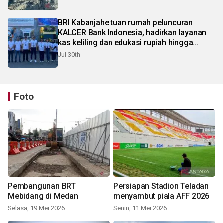
BRI Kabanjahe tuan rumah peluncuran
KALCER Bank Indonesia, hadirkan layanan
kas keliling dan edukasi rupiah hingga
pelosok Karo
Jul 30th
Foto
Pembangunan BRT
Persiapan Stadion Teladan
Mebidang di Medan
menyambut piala AFF 2026
Selasa, 19 Mei 2026
Senin, 11 Mei 2026