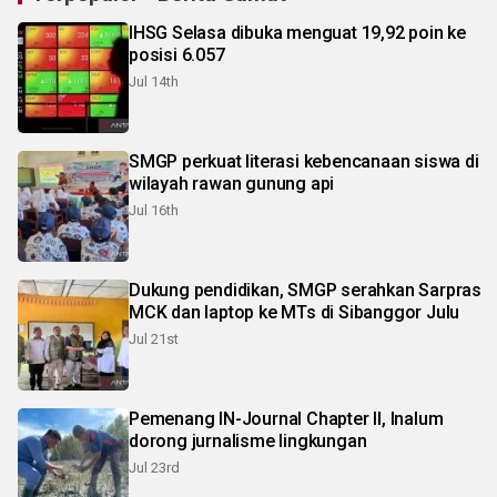
IHSG Selasa dibuka menguat 19,92 poin ke
posisi 6.057
Jul 14th
SMGP perkuat literasi kebencanaan siswa di
wilayah rawan gunung api
Jul 16th
Dukung pendidikan, SMGP serahkan Sarpras
MCK dan laptop ke MTs di Sibanggor Julu
Jul 21st
Pemenang IN-Journal Chapter II, Inalum
dorong jurnalisme lingkungan
Jul 23rd