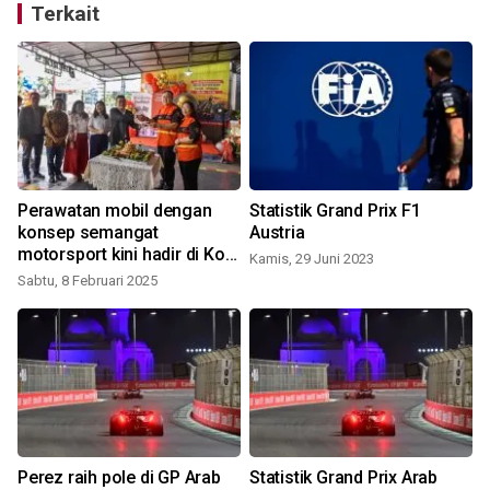
Terkait
Perawatan mobil dengan
Statistik Grand Prix F1
konsep semangat
Austria
motorsport kini hadir di Kota
Kamis, 29 Juni 2023
Medan
Sabtu, 8 Februari 2025
S
Perez raih pole di GP Arab
Statistik Grand Prix Arab