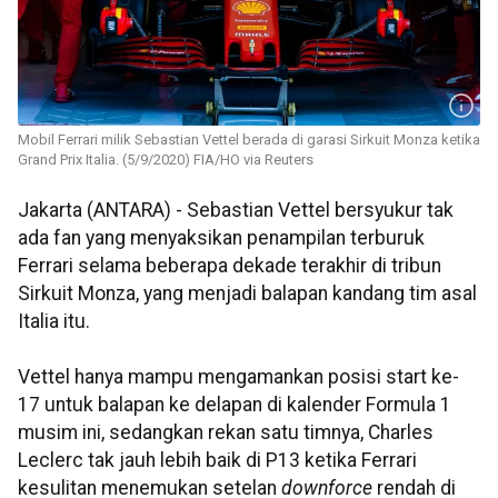
Mobil Ferrari milik Sebastian Vettel berada di garasi Sirkuit Monza ketika
Grand Prix Italia. (5/9/2020) FIA/HO via Reuters
Jakarta (ANTARA) - Sebastian Vettel bersyukur tak
ada fan yang menyaksikan penampilan terburuk
Ferrari selama beberapa dekade terakhir di tribun
Sirkuit Monza, yang menjadi balapan kandang tim asal
Italia itu.
Vettel hanya mampu mengamankan posisi start ke-
17 untuk balapan ke delapan di kalender Formula 1
musim ini, sedangkan rekan satu timnya, Charles
Leclerc tak jauh lebih baik di P13 ketika Ferrari
kesulitan menemukan setelan
downforce
rendah di