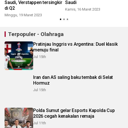
Saudi, Verstappen tersingkir
Saudi
di Q2
Kamis, 16 Maret 2023
Minggu, 19 Maret 2023
J
Terpopuler - Olahraga
Pratinjau Inggris vs Argentina: Duel klasik
menuju final
Jul 15th
Iran dan AS saling baku tembak di Selat
Hormuz
Jul 15th
Polda Sumut gelar Esports Kapolda Cup
2026 cegah kenakalan remaja
Jul 11th